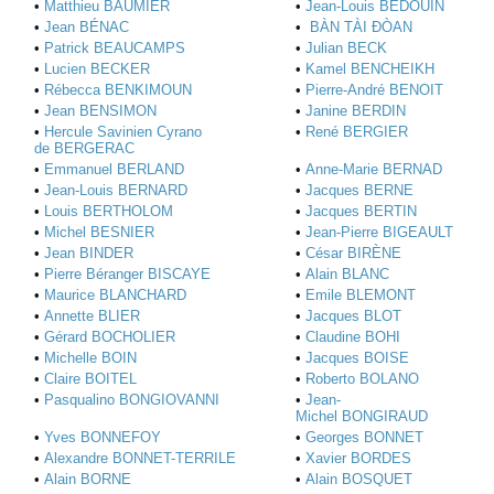
•
Matthieu BAUMIER
•
Jean-Louis BÉDOUIN
•
Jean BÉNAC
•
BÀN TÀI ĐÒAN
•
Patrick BEAUCAMPS
•
Julian BECK
•
Lucien BECKER
•
Kamel BENCHEIKH
•
Rébecca BENKIMOUN
•
Pierre-André BENOIT
•
Jean BENSIMON
•
Janine BERDIN
•
Hercule Savinien Cyrano
•
René BERGIER
de BERGERAC
•
Emmanuel BERLAND
•
Anne-Marie BERNAD
•
Jean-Louis BERNARD
•
Jacques BERNE
•
Louis BERTHOLOM
•
Jacques BERTIN
•
Michel BESNIER
•
Jean-Pierre BIGEAULT
•
Jean BINDER
•
César BIRÈNE
•
Pierre Béranger BISCAYE
•
Alain BLANC
•
Maurice BLANCHARD
•
Emile BLEMONT
•
Annette BLIER
•
Jacques BLOT
•
Gérard BOCHOLIER
•
Claudine BOHI
•
Michelle BOIN
•
Jacques BOISE
•
Claire BOITEL
•
Roberto BOLANO
•
Pasqualino BONGIOVANNI
•
Jean-
Michel BONGIRAUD
•
Yves BONNEFOY
•
Georges BONNET
•
Alexandre BONNET-TERRILE
•
Xavier BORDES
•
Alain BORNE
•
Alain BOSQUET