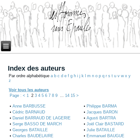
Index des auteurs
Par ordre alphabétique
a
b
c
d
e
f
g
h
i
j
k
l
m
n
o
p
q
r
s
t
u
v
w
x
y
z
Voir tous les auteurs
Page : <
1
2
3
4
5
6
7
8
9
...
14
15
>
•
Anne BARBUSSE
•
Philippe BARMA
•
Cédric BARNAUD
•
Jacques BARON
•
Daniel BARRAUD DE LAGERIE
•
Agusti BARTRA
•
Serge BASSO DE MARCH
•
Joël Clair BASTARD
•
Georges BATAILLE
•
Julie BATAILLE
•
Charles BAUDELAIRE
•
Emmanuel BAUGUE