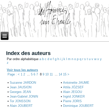
Index des auteurs
Par ordre alphabétique
a
b
c
d
e
f
g
h
i
j
k
l
m
n
o
p
q
r
s
t
u
v
w
x
y
z
Voir tous les auteurs
Page : <
1
2
...
5
6
7
8
9
10
11
...
14
15
>
•
Suzanne JARDON
•
Antoinette JAUME
•
Jean JAUSION
•
Attila JÓZSEF
•
Georges JEAN
•
Alain JEGOU
•
Jean-Gabriel JONIN
•
Ingrid JONKER
•
Tor JONSSON
•
Pierre JORIS
•
Alain JOUBERT
•
Dominique JOUBERT