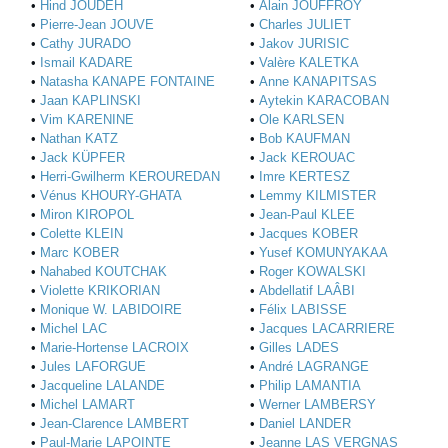
•
Hind JOUDEH
•
Alain JOUFFROY
•
Pierre-Jean JOUVE
•
Charles JULIET
•
Cathy JURADO
•
Jakov JURISIC
•
Ismail KADARE
•
Valère KALETKA
•
Natasha KANAPE FONTAINE
•
Anne KANAPITSAS
•
Jaan KAPLINSKI
•
Aytekin KARACOBAN
•
Vim KARENINE
•
Ole KARLSEN
•
Nathan KATZ
•
Bob KAUFMAN
•
Jack KÜPFER
•
Jack KEROUAC
•
Herri-Gwilherm KEROUREDAN
•
Imre KERTESZ
•
Vénus KHOURY-GHATA
•
Lemmy KILMISTER
•
Miron KIROPOL
•
Jean-Paul KLEE
•
Colette KLEIN
•
Jacques KOBER
•
Marc KOBER
•
Yusef KOMUNYAKAA
•
Nahabed KOUTCHAK
•
Roger KOWALSKI
•
Violette KRIKORIAN
•
Abdellatif LAÂBI
•
Monique W. LABIDOIRE
•
Félix LABISSE
•
Michel LAC
•
Jacques LACARRIERE
•
Marie-Hortense LACROIX
•
Gilles LADES
•
Jules LAFORGUE
•
André LAGRANGE
•
Jacqueline LALANDE
•
Philip LAMANTIA
•
Michel LAMART
•
Werner LAMBERSY
•
Jean-Clarence LAMBERT
•
Daniel LANDER
•
Paul-Marie LAPOINTE
•
Jeanne LAS VERGNAS