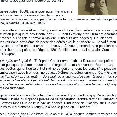
 funambulesques
de Théodore de Banville.
ignes folles
(1860), sans pour autant renoncer à
sa troupe, les principales villes de province,
ièces, au gré des routes, jusqu’à ce que la mort vienne le faucher, très jeune
ine, à Sèvres, le 16 avril 1873.
a nouvelle arrive qu’Albert Glatigny est mort. Une charmante âme envolée », 
truction publique et des Beaux-arts) : « Albert Glatigny était un talent charman
mence à Thespis et arrive à Molière. Plusieurs des pages qu'il a laissées
l y avait dans cette âme de poète des côtés exquis et généreux. Le voilà mort.
rez cette tombe en secourant cette veuve. Je vous demande une pension pou
. Le buste du poète est érigé en 1891 à Lillebonne, sa ville natale. Catulle-
r,
Glatigny
.
s progrès de la poésie
, Théophile Gautier avait écrit : « Deux ou trois poètes
moire publique est paresseuse à se charger de noms nouveaux. Pourtant, au-
des poètes qui ont du talent et même du génie, et dont les vers, s’ils pouvaie
 comparaison avec bien des morceaux célèbres perpétuellement cités. » Glatig
ue l’on m’enterre un matin - De soleil, pour que nul n’essuie - Suivant mon co
e pluie ; - Car n’ayant jamais fait de mal - A quiconque ici, je désire, - Quan
cire, - Ne pas, en m’en allant, occire - Des suites d’un rhume fâcheux - Quelq
orps de faucheux
.
 provoque la stupeur dans le milieu littéraire. Il y a que Glatigny, l’une des fig
me l’un des plus grands poètes de sa génération, admiré tant par Flaubert, 
es
Vignes folles
l’un de leur livre de chevet. L’influence de Glatigny sur l’un c
en va tout autrement. Glatigny n’a pas la place qui lui revient.
ce, le décrit, dans
Le Figaro
, du 2 août 1924, à longues jambes terminées pa