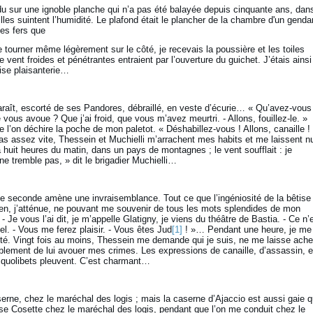
endu sur une ignoble planche qui n’a pas été balayée depuis cinquante ans, dan
ailles suintent l’humidité. Le plafond était le plancher de la chambre d'un gend
es fers que
ourner même légèrement sur le côté, je recevais la poussière et les toiles
 vent froides et pénétrantes entraient par l’ouverture du guichet. J’étais ainsi
ise plaisanterie…
araît, escorté de ses Pandores, débraillé, en veste d’écurie… « Qu’avez-vous
vous avoue ? Que j’ai froid, que vous m’avez meurtri. - Allons, fouillez-le. »
e l’on déchire la poche de mon paletot. « Déshabillez-vous ! Allons, canaille !
 pas assez vite, Thessein et Muchielli m’arrachent mes habits et me laissent n
, à huit heures du matin, dans un pays de montagnes ; le vent soufflait : je
ne tremble pas, » dit le brigadier Muchielli…
ue seconde amène une invraisemblance. Tout ce que l’ingéniosité de la bêtise
rien, j’atténue, ne pouvant me souvenir de tous les mots splendides de mon
Je vous l’ai dit, je m’appelle Glatigny, je viens du théâtre de Bastia. - Ce n’
el. - Vous me ferez plaisir. - Vous êtes Jud
[1]
! »… Pendant une heure, je me
ité. Vingt fois au moins, Thessein me demande qui je suis, ne me laisse ach
ement de lui avouer mes crimes. Les expressions de canaille, d’assassin, e
 quolibets pleuvent. C’est charmant…
ne, chez le maréchal des logis ; mais la caserne d’Ajaccio est aussi gaie 
sse Cosette chez le maréchal des logis, pendant que l’on me conduit chez le