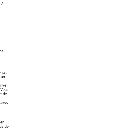
s à
ans
ents,
t un
n
rive
« Vous
ie de
, avec
 en
lus de