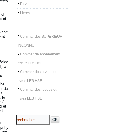
ettes
Revues
Livres
and
e et
isait
int
Commandes SUPERIEUR
,
INCONNU
Commande abonnement
écide
revue LES HSE
j’ai
Commandes revues et
’a
livres LES HSE
the.
ur de
Commandes revues et
us.
 le
livres LES HSE
e à
d et
st
i
u’il y
azare