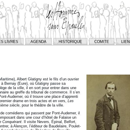
ES LIVRES
AGENDA
HISTORIQUE
COMITE
LIE
ritime), Albert Glatigny est le fils d’un ouvrier
à Bernay (Eure), où Glatigny passe sa
e de la ville, il en sort pour entrer dans une
naire au greffe du tribunal de commerce. Il s’en
ont-Audemer, où il trouve une place d’apprenti
 premier drame en trois actes et en vers,
Les
ième siècle
, pour le théâtre de la ville.
 de comédiens qui passent par Pont-Audemer, il
composant dans une cour d’hôtel de Falaise un
e Conquérant
. Il visite Nevers, Épinal, Belfort,
ontrer, à Alençon, l’éditeur de Baudelaire, Poulet-