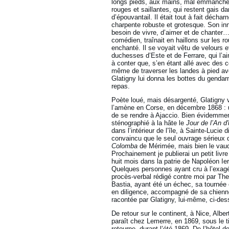
longs pieds, aux mains, mal emmanché
rouges et saillantes, qui restent gais da
d’épouvantail. Il était tout à fait déchar
charpente robuste et grotesque. Son inno
besoin de vivre, d’aimer et de chanter…
comédien, traînait en haillons sur les rou
enchanté. Il se voyait vêtu de velours 
duchesses d’Este et de Ferrare, qui l’aim
à conter que, s’en étant allé avec des c
même de traverser les landes à pied ave
Glatigny lui donna les bottes du gendarme
repas.
Poète loué, mais désargenté, Glatigny v
l’amène en Corse, en décembre 1868 : 
de se rendre à Ajaccio. Bien évidemmen
sténographié à la hâte le
Jour de l’An 
dans l’intérieur de l’île, à Sainte-Luci
convaincu que le seul ouvrage sérieux que
Colomba
de Mérimée, mais bien le vaude
Prochainement je publierai un petit liv
huit mois dans la patrie de Napoléon I
Quelques personnes ayant cru à l’exagéra
procès-verbal rédigé contre moi par Thes
Bastia, ayant été un échec, sa tournée c
en diligence, accompagné de sa chienne C
racontée par Glatigny, lui-même, ci-de
De retour sur le continent, à Nice, Albe
paraît chez Lemerre, en 1869, sous le ti
retourne, durant l’été 1869. De l’hôtel d