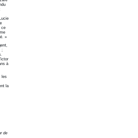
ndu
t
Lucie
de
e ce
 me
é. »
gent,
 ;
s.
ictor
ans à
 les
nt la
ur de