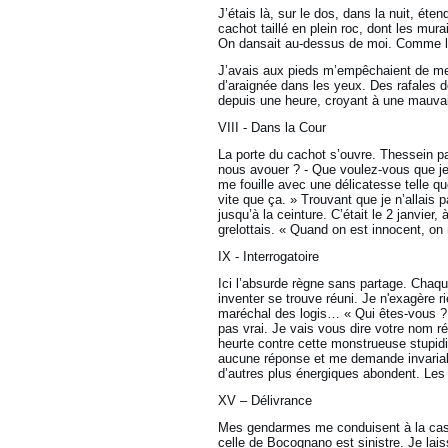
J’étais là, sur le dos, dans la nuit, ét
cachot taillé en plein roc, dont les mur
On dansait au-dessus de moi. Comme l
J’avais aux pieds m’empêchaient de me t
d’araignée dans les yeux. Des rafales de
depuis une heure, croyant à une mauva
VIII - Dans la Cour
La porte du cachot s’ouvre. Thessein p
nous avouer ? - Que voulez-vous que je 
me fouille avec une délicatesse telle qu
vite que ça. » Trouvant que je n’allais
jusqu’à la ceinture. C’était le 2 janvier
grelottais. « Quand on est innocent, on 
IX - Interrogatoire
Ici l’absurde règne sans partage. Chaq
inventer se trouve réuni. Je n'exagère 
maréchal des logis… « Qui êtes-vous ? - 
pas vrai. Je vais vous dire votre nom ré
heurte contre cette monstrueuse stupid
aucune réponse et me demande invariabl
d’autres plus énergiques abondent. Les
XV – Délivrance
Mes gendarmes me conduisent à la caser
celle de Bocognano est sinistre. Je lai