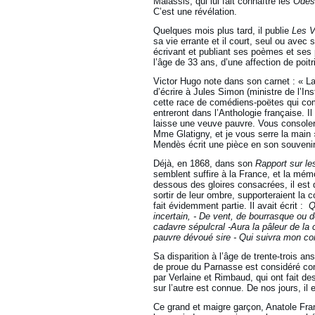
Malassis, qui lui fait connaître les
Odes
C’est une révélation.
Quelques mois plus tard, il publie
Les V
sa vie errante et il court, seul ou avec 
écrivant et publiant ses poèmes et ses p
l’âge de 33 ans, d’une affection de poitr
Victor Hugo note dans son carnet : « L
d’écrire à Jules Simon (ministre de l’Ins
cette race de comédiens-poëtes qui com
entreront dans l’Anthologie française. I
laisse une veuve pauvre. Vous console
Mme Glatigny, et je vous serre la main »
Mendès écrit une pièce en son souveni
Déjà, en 1868, dans son
Rapport sur le
semblent suffire à la France, et la mé
dessous des gloires consacrées, il est 
sortir de leur ombre, supporteraient la
fait évidemment partie. Il avait écrit :
Q
incertain, - De vent, de bourrasque ou d
cadavre sépulcral -Aura la pâleur de la 
pauvre dévoué sire - Qui suivra mon c
Sa disparition à l’âge de trente-trois ans
de proue du Parnasse est considéré com
par Verlaine et Rimbaud, qui ont fait d
sur l’autre est connue. De nos jours, il 
Ce grand et maigre garçon, Anatole Fran