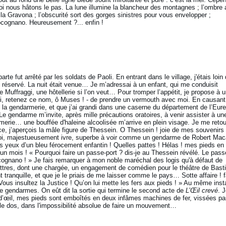
i nous hâtons le pas. La lune illumine la blancheur des montagnes ; l’ombre 
la Gravona ; l’obscurité sort des gorges sinistres pour vous envelopper ;
ocognano. Heureusement ?... enfin !
 fut arrêté par les soldats de Paoli. En entrant dans le village, j'étais loin
réservé. La nuit était venue… Je m’adressai à un enfant, qui me conduisit
e Muffraggi, une hôtellerie si l’on veut… Pour tromper l’appétit, je propose à 
elli, retenez ce nom, ô Muses ! - de prendre un vermouth avec moi. En causant,
la gendarmerie, et que j’ai grandi dans une caserne du département de l’Eure
 gendarme m’invite, après mille précautions oratoires, à venir assister à un
rmerie… une bouffée d'haleine alcoolisée m’arrive en plein visage. Je me retou
ce, j’aperçois la mâle figure de Thessein. O Thessein ! joie de mes souvenirs 
 toi, majestueusement ivre, superbe à voir comme un gendarme de Robert Maca
 yeux d’un bleu férocement enfantin ! Quelles pattes ! Hélas ! mes pieds en
n mois ! « Pourquoi faire un passe-port ? dis-je au Thessein révélé. Le pass
cognano ! » Je fais remarquer à mon noble maréchal des logis qu'à défaut de
 lettres, dont une chargée, un engagement de comédien pour le théâtre de Basti
nt tranquille, et que je le priais de me laisser comme le pays… Sotte affaire ! f
Vous insultez la Justice ! Qu’on lui mette les fers aux pieds ! » Au même inst
e gendarmes. On eût dit la sortie qui termine le second acte de
L’Œil crevé
. 
n d’œil, mes pieds sont emboîtés en deux infâmes machines de fer, vissées pa
 le dos, dans l'impossibilité absolue de faire un mouvement…