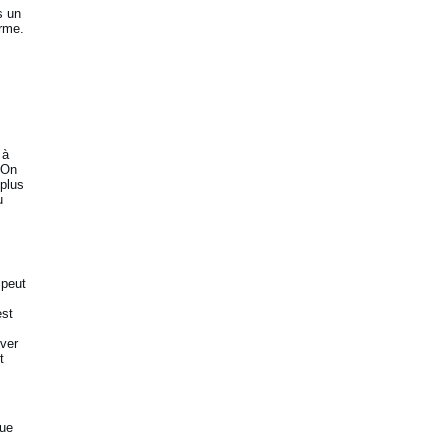
s un
arme.
 à
 On
 plus
u
 peut
est
ever
t
que