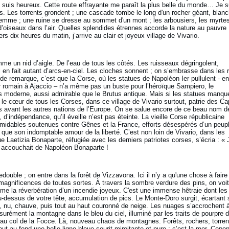
je suis heureux. Cette route effrayante me paraît la plus belle du monde… Je s
. Les torrents grondent ; une cascade tombe le long d'un rocher géant, blanc
emme ; une ruine se dresse au sommet d'un mont ; les arbousiers, les myrtes
d’oiseaux dans l’air. Quelles splendides étrennes accorde la nature au pauvre
s dix heures du matin, j’arrive au clair et joyeux village de Vivario.
e un nid d’aigle. De l’eau de tous les côtés. Les ruisseaux dégringolent,
l en fait autant d’arcs-en-ciel. Les cloches sonnent ; on s’embrasse dans les 
 de remarque, c’est que la Corse, où les statues de Napoléon Ier pullulent - en
 romain à Ajaccio – n’a même pas un buste pour l’héroïque Sampiero, le
us moderne, aussi admirable que le Brutus antique. Mais si les statues manqu
 le cœur de tous les Corses, dans ce village de Vivario surtout, patrie des Ca
 avant les autres nations de l’Europe. On se salue encore de ce beau nom d
é, d’indépendance, qu’il éveille n’est pas éteinte. La vieille Corse républicaine
 formidables soutenues contre Gênes et la France, efforts désespérés d’un peup
 que son indomptable amour de la liberté. C’est non loin de Vivario, dans les
Laetizia Bonaparte, réfugiée avec les derniers patriotes corses, s’écria : « 
e accouchait de Napoléon Bonaparte !
ouble ; on entre dans la forêt de Vizzavona. Ici il n’y a qu'une chose à faire 
n magnificences de toutes sortes. À travers la sombre verdure des pins, on voit
mme la réverbération d’un incendie joyeux. C'est une immense hêtraie dont les
u-dessus de votre tête, accumulation de pics. Le Monte-Doro surgit, écartant 
s, nu, chauve, puis tout au haut couronné de neige. Les nuages s’accrochent 
urément la montagne dans le bleu du ciel, illuminé par les traits de pourpre 
ve au col de la Focce. Là, nouveau chaos de montagnes. Forêts, rochers, torren
out au fond une belle ligne bleue sourit miroitante et pure : c’est la mer. Cepe