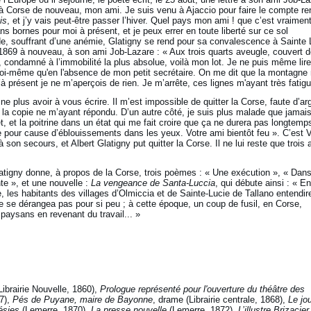
 Corse de nouveau, mon ami. Je suis venu à Ajaccio pour faire le compte re
is
, et j’y vais peut-être passer l’hiver. Quel pays mon ami ! que c’est vraimen
 bornes pour moi à présent, et je peux errer en toute liberté sur ce sol
e, souffrant d’une anémie, Glatigny se rend pour sa convalescence à Sainte 
e 1869 à nouveau, à son ami Job-Lazare : « Aux trois quarts aveugle, couvert 
condamné à l’immobilité la plus absolue, voilà mon lot. Je ne puis même lir
 moi-même qu'en l'absence de mon petit secrétaire. On me dit que la montagne
’à présent je ne m’aperçois de rien. Je m’arrête, ces lignes m'ayant très fatigu
ne plus avoir à vous écrire. Il m’est impossible de quitter la Corse, faute d’ar
 la copie ne m’ayant répondu. D’un autre côté, je suis plus malade que jamais
, et la poitrine dans un état qui me fait croire que ça ne durera pas longtemp
 pour cause d’éblouissements dans les yeux. Votre ami bientôt feu ». C’est V
son secours, et Albert Glatigny put quitter la Corse. Il ne lui reste que trois 
latigny donne, à propos de la Corse, trois poèmes : « Une exécution », « Dans
te », et une nouvelle :
La vengeance de Santa-Luccia
, qui débute ainsi : « En
les habitants des villages d’Olmiccia et de Sainte-Lucie de Tallano entendire
ne se dérangea pas pour si peu ; à cette époque, un coup de fusil, en Corse,
paysans en revenant du travail... »
Librairie Nouvelle, 1860),
Prologue représenté pour l'ouverture du théâtre des
7),
Pés de Puyane, maire de Bayonne
, drame (Librairie centrale, 1868),
Le jo
ésies
(Lemerre, 1870),
La presse nouvelle
(Lemerre, 1872),
L’illustre Brizacier