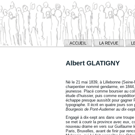
ACCUEIL
LA REVUE
L
Albert GLATIGNY
Né le 21 mai 1839, à Lillebonne (Seine-Ma
charpentier nommé gendarme, en 1844, 
jeunesse. Placé comme boursier au collèg
étude d’huissier, puis comme expédition
échappe presque aussitôt pour gagner P
typographe. Il écrit en quatre jours son
Bourgeois de Pont-Audemer au dix-sept
Engagé à dix-sept ans dans une troupe
se met à courir la province avec eux, 
nouveau drame en vers sur
Guillaume l
Paris, Bruxelles, avant de finir par renc