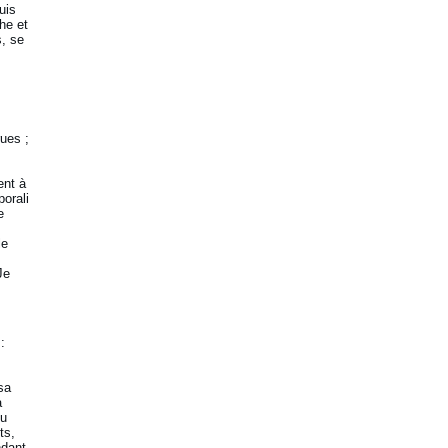
uis
he et
, se
rues ;
ent à
porali
e
le
Je
:
sa
à
du
ts,
ndant,