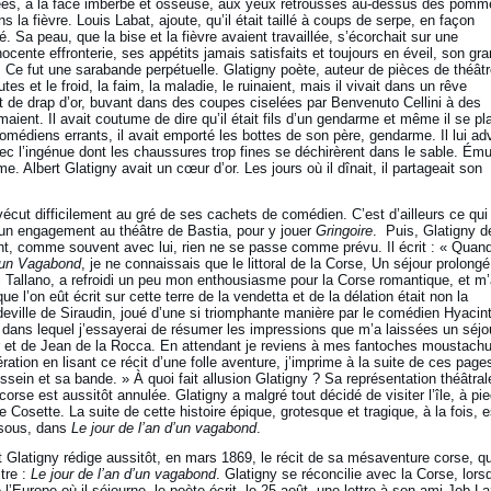
es, à la face imberbe et osseuse, aux yeux retroussés au-dessus des pomm
ns la fièvre. Louis Labat, ajoute, qu’il était taillé à coups de serpe, en façon
né. Sa peau, que la bise et la fièvre avaient travaillée, s’écorchait sur une
cente effronterie, ses appétits jamais satisfaits et toujours en éveil, son gr
 Ce fut une sarabande perpétuelle. Glatigny poète, auteur de pièces de théâtr
tes et le froid, la faim, la maladie, le ruinaient, mais il vivait dans un rêve
et de drap d’or, buvant dans des coupes ciselées par Benvenuto Cellini à des
aient. Il avait coutume de dire qu’il était fils d’un gendarme et même il se pla
omédiens errants, il avait emporté les bottes de son père, gendarme. Il lui adv
c l’ingénue dont les chaussures trop fines se déchirèrent dans le sable. Ému
. Albert Glatigny avait un cœur d’or. Les jours où il dînait, il partageait son
écut difficilement au gré de ses cachets de comédien. C’est d’ailleurs ce qui
un engagement au théâtre de Bastia, pour y jouer
Gringoire
. Puis, Glatigny d
t, comme souvent avec lui, rien ne se passe comme prévu. Il écrit : « Quand 
d'un Vagabond
, je ne connaissais que le littoral de la Corse, Un séjour prolongé
e di Tallano, a refroidi un peu mon enthousiasme pour la Corse romantique, et m
 l’on eût écrit sur cette terre de la vendetta et de la délation était non la
ville de Siraudin, joué d’une si triomphante manière par le comédien Hyacin
re dans lequel j’essayerai de résumer les impressions que m’a laissées un séjo
er et de Jean de la Rocca. En attendant je reviens à mes fantoches moustach
tion en lisant ce récit d’une folle aventure, j’imprime à la suite de ces pages
sein et sa bande. » À quoi fait allusion Glatigny ? Sa représentation théâtral
orse est aussitôt annulée. Glatigny a malgré tout décidé de visiter l’île, à pie
osette. La suite de cette histoire épique, grotesque et tragique, à la fois, e
ssous, dans
Le jour de l’an d’un vagabond
.
rt Glatigny rédige aussitôt, en mars 1869, le récit de sa mésaventure corse, qu
tre :
Le jour de l’an d’un vagabond
. Glatigny se réconcilie avec la Corse, lorsq
e l’Europe où il séjourne, le poète écrit, le 25 août, une lettre à son ami Job-L