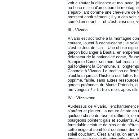
voir culbuter la diligence et moi avec, 
au beau milieu d'un océan de montagnes
s’éparpillant comme une chevelure de f
pressent confusément ; il y a des vols 
comédien errant… et c’est ainsi que, ver
III - Vivario
Vivario est accroché à la montagne comm
courent, jouent à cache-cache ; le solei
c’est le Jour de l’an... Une chose digne
garçon boulanger à Bastia, en empereur
défenseur de la nationalité corse, Brut
Sampiero Corso, son nom fait tressaillir
qui fondèrent la Commune, si longtemps
Caporale à Vivario. La tradition de fiert
n’oubliera jamais l’histoire des luttes
opprimé, faible, sans autres ressources
gorges profondes du Monte-Rotondo, que 
me vengerai ! » Et trois mois après ell
IV – Vizzavona
Au-dessus de Vivario, l’enchantement red
s’arrêter et pleurer. La nature éclate e
quelque chose de rose et d’illimité, co
bourgeons pointent gais et souriants. A
formidable ceinture de pins et de hêtre
cette neige et semblent continuer démes
soleil couchant. C'est ainsi qu’on arri
maquis, on a envie de crier grâce, car t