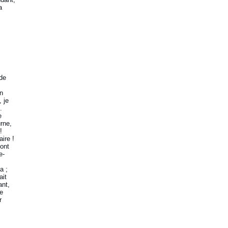
a
 de
un
 je
.
e
rne,
!
ire !
 ont
e-
a ;
ait
ant,
Je
r