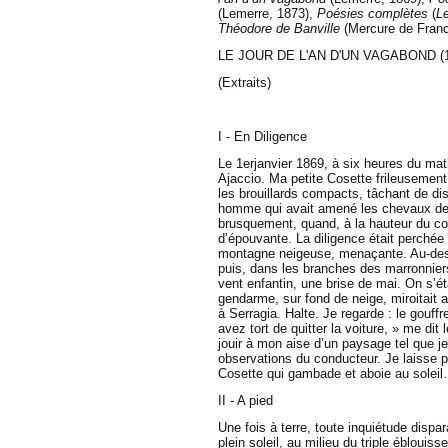
(Lemerre, 1873),
Poésies complètes
(
Le
Théodore de Banville
(Mercure de Franc
LE JOUR DE L'AN D'UN VAGABOND (1
(Extraits)
I - En Diligence
Le 1erjanvier 1869, à six heures du mati
Ajaccio. Ma petite Cosette frileusement
les brouillards compacts, tâchant de dis
homme qui avait amené les chevaux de 
brusquement, quand, à la hauteur du col 
d’épouvante. La diligence était perchée
montagne neigeuse, menaçante. Au-desso
puis, dans les branches des marronnie
vent enfantin, une brise de mai. On s’ét
gendarme, sur fond de neige, miroitait a
à Serragia. Halte. Je regarde : le gouf
avez tort de quitter la voiture, » me dit 
jouir à mon aise d’un paysage tel que j
observations du conducteur. Je laisse pa
Cosette qui gambade et aboie au solei
II - A pied
Une fois à terre, toute inquiétude dispa
plein soleil, au milieu du triple éblouis