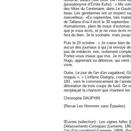
(pseudonyme d’Émile Kuhn) : « Me voilà
des fêtes du Centenaire, dans
Le Gaulo
beau. Les gendarmes ont un respect sans
merveilleux. »En septembre, très malad
de Tallano d’où il écrit le 30 septembr
rhumatismes, plein de maux d’estomac, 
que je vous écris, et je ne vous écris
fera du bien. Je le souhaite, mais jusqu
Puis le 20 octobre : « Je crains bien de 
aucun des journaux à qui j’ai envoyé de
pas de médecin, rien, isolement complet
Portez-vous mieux que moi. Je m’arrête
Hugo, apprenant sa détresse, qui vient à 
vivre.
Outre,
Le jour de l'an d'un vagabond
, G
maquis », « L’infâme Glatigny, complain
183., vers le commencement de l’année, 
détonation de trois coups de fusil. On 
remplaçait la chanson que chantent les 
Christophe DAUPHIN
(Revue Les Hommes sans Épaules).
Œuvres (sélection) :
Les vignes folles
(
Délassements-Comiques
(Lemerre, 186
l’an d’un vagabond
(Lemerre, 1869),
Po