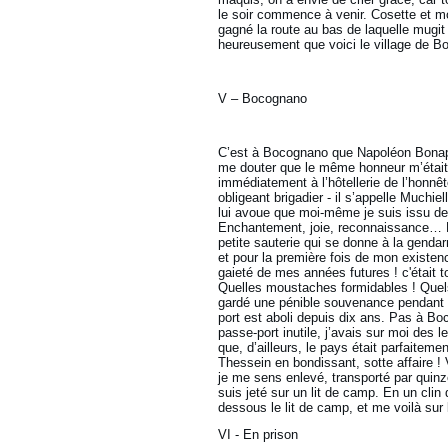
le soir commence à venir. Cosette et mo
gagné la route au bas de laquelle mugit 
heureusement que voici le village de B
V – Bocognano
C’est à Bocognano que Napoléon Bonaparte
me douter que le même honneur m’était 
immédiatement à l’hôtellerie de l’honnêt
obligeant brigadier - il s’appelle Muchi
lui avoue que moi-même je suis issu de 
Enchantement, joie, reconnaissance… Le
petite sauterie qui se donne à la genda
et pour la première fois de mon existen
gaieté de mes années futures ! c'était
Quelles moustaches formidables ! Quels
gardé une pénible souvenance pendant u
port est aboli depuis dix ans. Pas à Bo
passe-port inutile, j’avais sur moi des
que, d’ailleurs, le pays était parfaiteme
Thessein en bondissant, sotte affaire ! 
je me sens enlevé, transporté par quinz
suis jeté sur un lit de camp. En un cli
dessous le lit de camp, et me voilà sur
VI - En prison