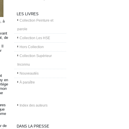
LES LIVRES
Collection Peinture et
, à
parole
avant
t, de
Collection Les HSE
 Il
Hors Collection
r
Collection Supérieur
Inconnu
Nouveautés
nt
ny en
À paraître
rtège
d mon
ue
ures
Index des auteurs
que
omme
r de
DANS LA PRESSE