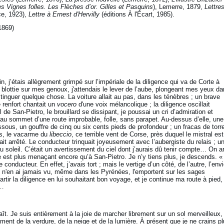
s Vignes folles. Les Flèches d’or. Gilles et Pasquins
), Lemerre, 1879,
Lettre
e, 1923),
Lettre à Ernest d'Hervilly
(éditions À l'Écart, 1985).
869)
n, j’étais allègrement grimpé sur l’impériale de la diligence qui va de Corte à
 blottie sur mes genoux, j'attendais le lever de l’aube, plongeant mes yeux d
tinguer quelque chose. La voiture allait au pas, dans les ténèbres ; un brave
renfort chantait un
vocero
d'une voix mélancolique ; la diligence oscillait
de San-Pietro, le brouillard se dissipant, je poussai un cri d’admiration et
 au sommet d’une route improbable, folle, sans parapet. Au-dessus d’elle, une
us, un gouffre de cinq ou six cents pieds de profondeur ; un fracas de torr
rs, le vacarme du
libeccio
, ce terrible vent de Corse, près duquel le mistral es
ait arrêté. Le conducteur trinquait joyeusement avec l’aubergiste du relais ; u
u soleil. C’était un avertissement du ciel dont j’aurais dû tenir compte… On ar
fre est plus menaçant encore qu’à San-Pietro. Je n’y tiens plus, je descends. 
le conducteur. En effet, j’avais tort ; mais le vertige d’un côté, de l’autre, l’env
e n'en ai jamais vu, même dans les Pyrénées, l'emportent sur les sages
rtir la diligence en lui souhaitant bon voyage, et je continue ma route à pied
l…
raît. Je suis entièrement à la joie de marcher librement sur un sol merveilleux,
sement de la verdure, de la neige et de la lumière. À présent que je ne crains p