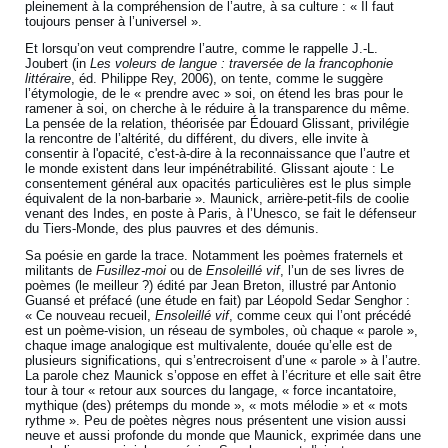
pleinement à la compréhension de l’autre, à sa culture : « Il faut
toujours penser à l’universel ».
Et lorsqu’on veut comprendre l’autre, comme le rappelle J.-L.
Joubert (in
Les voleurs de langue : traversée de la francophonie
littéraire
, éd. Philippe Rey, 2006), on tente, comme le suggère
l’étymologie, de le « prendre avec » soi, on étend les bras pour le
ramener à soi, on cherche à le réduire à la transparence du même.
La pensée de la relation, théorisée par Édouard Glissant, privilégie
la rencontre de l’altérité, du différent, du divers, elle invite à
consentir à l'opacité, c'est-à-dire à la reconnaissance que l’autre et
le monde existent dans leur impénétrabilité. Glissant ajoute : Le
consentement général aux opacités particulières est le plus simple
équivalent de la non-barbarie ». Maunick, arrière-petit-fils de coolie
venant des Indes, en poste à Paris, à l’Unesco, se fait le défenseur
du Tiers-Monde, des plus pauvres et des démunis.
Sa poésie en garde la trace. Notamment les poèmes fraternels et
militants de
Fusillez-moi
ou de
Ensoleillé vif
, l’un de ses livres de
poèmes (le meilleur ?) édité par Jean Breton, illustré par Antonio
Guansé et préfacé (une étude en fait) par Léopold Sedar Senghor :
« Ce nouveau recueil,
Ensoleillé vif
, comme ceux qui l’ont précédé
est un poème-vision, un réseau de symboles, où chaque « parole »,
chaque image analogique est multivalente, douée qu’elle est de
plusieurs significations, qui s’entrecroisent d’une « parole » à l’autre.
La parole chez Maunick s’oppose en effet à l’écriture et elle sait être
tour à tour « retour aux sources du langage, « force incantatoire,
mythique (des) prétemps du monde », « mots mélodie » et « mots
rythme ». Peu de poètes nègres nous présentent une vision aussi
neuve et aussi profonde du monde que Maunick, exprimée dans une