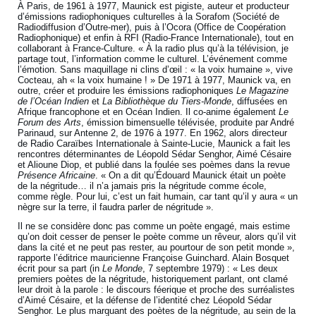
À Paris, de 1961 à 1977, Maunick est pigiste, auteur et producteur
d’émissions radiophoniques culturelles à la Sorafom (Société de
Radiodiffusion d’Outre-mer), puis à l’Ocora (Office de Coopération
Radiophonique) et enfin à RFI (Radio-France Internationale), tout en
collaborant à France-Culture. « À la radio plus qu’à la télévision, je
partage tout, l’information comme le culturel. L’événement comme
l’émotion. Sans maquillage ni clins d’œil : « la voix humaine », vive
Cocteau, ah « la voix humaine ! » De 1971 à 1977, Maunick va, en
outre, créer et produire les émissions radiophoniques
Le Magazine
de l’Océan Indien
et
La Bibliothèque du Tiers-Monde
, diffusées en
Afrique francophone et en Océan Indien. Il co-anime également
Le
Forum des Arts
, émission bimensuelle télévisée, produite par André
Parinaud, sur Antenne 2, de 1976 à 1977. En 1962, alors directeur
de Radio Caraïbes Internationale à Sainte-Lucie, Maunick a fait les
rencontres déterminantes de Léopold Sédar Senghor, Aimé Césaire
et Alioune Diop, et publié dans la foulée ses poèmes dans la revue
Présence Africaine
. « On a dit qu’Édouard Maunick était un poète
de la négritude… il n’a jamais pris la négritude comme école,
comme règle. Pour lui, c’est un fait humain, car tant qu’il y aura « un
nègre sur la terre, il faudra parler de négritude ».
Il ne se considère donc pas comme un poète engagé, mais estime
qu’on doit cesser de penser le poète comme un rêveur, alors qu’il vit
dans la cité et ne peut pas rester, au pourtour de son petit monde »,
rapporte l’éditrice mauricienne Françoise Guinchard. Alain Bosquet
écrit pour sa part (in
Le Monde
, 7 septembre 1979) : « Les deux
premiers poètes de la négritude, historiquement parlant, ont clamé
leur droit à la parole : le discours féerique et proche des surréalistes
d’Aimé Césaire, et la défense de l’identité chez Léopold Sédar
Senghor. Le plus marquant des poètes de la négritude, au sein de la