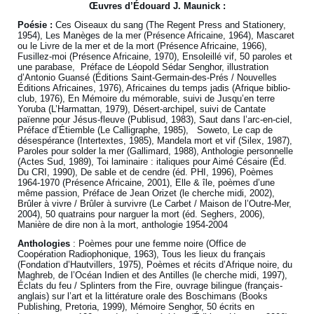
Œuvres
d’Édouard J. Maunick :
Poésie :
Ces Oiseaux du sang (The Regent Press and Stationery,
1954), Les Manèges de la mer (Présence Africaine, 1964), Mascaret
ou le Livre de la mer et de la mort (Présence Africaine, 1966),
Fusillez-moi (Présence Africaine, 1970), Ensoleillé vif, 50 paroles et
une parabase, Préface de Léopold Sédar Senghor, illustration
d’Antonio Guansé (Éditions Saint-Germain-des-Prés / Nouvelles
Éditions Africaines, 1976), Africaines du temps jadis (Afrique biblio-
club, 1976), En Mémoire du mémorable, suivi de Jusqu’en terre
Yoruba (L’Harmattan, 1979), Désert-archipel, suivi de Cantate
païenne pour Jésus-fleuve (Publisud, 1983), Saut dans l’arc-en-ciel,
Préface d’Étiemble (Le Calligraphe, 1985), Soweto, Le cap de
désespérance (Intertextes, 1985), Mandela mort et vif (Silex, 1987),
Paroles pour solder la mer (Gallimard, 1988), Anthologie personnelle
(Actes Sud, 1989), Toi laminaire : italiques pour Aimé Césaire (Éd.
Du CRI, 1990), De sable et de cendre (éd. PHI, 1996), Poèmes
1964-1970 (Présence Africaine, 2001), Elle & île, poèmes d’une
même passion, Préface de Jean Orizet (le cherche midi, 2002),
Brûler à vivre / Brûler à survivre (Le Carbet / Maison de l’Outre-Mer,
2004), 50 quatrains pour narguer la mort (éd. Seghers, 2006),
Manière de dire non à la mort, anthologie 1954-2004
Anthologies
: Poèmes pour une femme noire (Office de
Coopération Radiophonique, 1963), Tous les lieux du français
(Fondation d’Hautvillers, 1975), Poèmes et récits d’Afrique noire, du
Maghreb, de l’Océan Indien et des Antilles (le cherche midi, 1997),
Éclats du feu / Splinters from the Fire, ouvrage bilingue (français-
anglais) sur l’art et la littérature orale des Boschimans (Books
Publishing, Pretoria, 1999), Mémoire Senghor, 50 écrits en