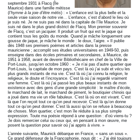
septembre 1931 à Flacq (Île
Maurice) dans une famille métisse
(
l’hymne à la joie d’être métis
) : « L’enfance est la plus belle et la
seule vraie saison de notre vie… L’enfance, c’est d’abord le lieu où
je suis né. Je ne suis pas né dans la capitale de l’île Maurice. Je
suis né dans le plus grand district de Flacq. Mon premier souvenir
de Flacq, c’est un jacquier. Il produit un fruit qui est le jaque qui
contient tous les goûts du monde. Quand je mâche longuement une
gousse de jaque, je mâche le monde : le doux, l’aigre. » Il publie
dès 1948 ses premiers poèmes et articles dans la presse
mauricienne ; accomplit ses études universitaires en 1949-50, puis
enseigne dans des écoles primaires et secondaires, à Maurice, de
1951 à 1958, avant de devenir Bibliothécaire en chef de la Ville de
Port-Louis, jusqu’en octobre 1960 : « Je n’ai pas d’autre quartier que
Port-Louis, la capitale de mon pays. C’est là où j’ai subi et vécu les
plus grands instants de ma vie. C’est là où j’ai connu la religion, le
religieux, le doute et l’incroyance. C’est là où j’ai regardé vraiment
une femme. C’est là où j’ai passé les plus beaux instants de mon
existence avec des gens d’une grande simplicité : le maître d’école,
le marchand de lait, le marchand de piment, le boutiquier chinois qui
a joué dans ma vie un rôle fabuleux. C’est là où on est vivant. C’est
là que l’on reçoit tout ce qu’on peut recevoir. C’est là qu’on donne
tout ce qu’on peut donner. C’est là aussi qu’on se refuse à beaucoup
de choses. Mon quartier, c’est mon île réduite à sa plus simple
expression. Toute ma poésie répond à une question : d’où viens-tu ?
Je dois remercier celui ou ceux qui, en pensant à mon œuvre, me
posent la question pour savoir où j’ai appris à vivre. »
L’année suivante, Maunick débarque en France, « sans un sous ».
Ce grand défenseur de la Francophonie, nous dit : « J’ai été toujours