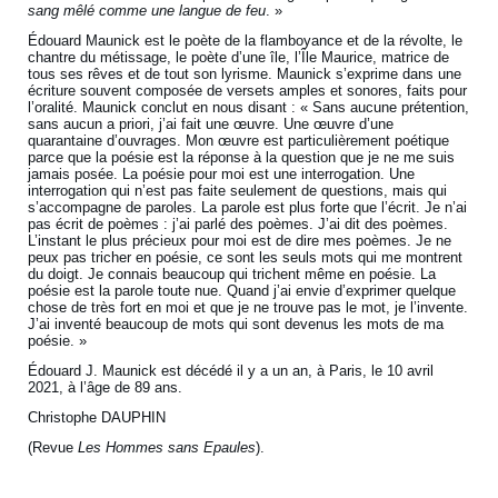
sang mêlé comme une langue de feu
. »
Édouard Maunick est le poète de la flamboyance et de la révolte, le
chantre du métissage, le poète d’une île, l’Île Maurice, matrice de
tous ses rêves et de tout son lyrisme. Maunick s’exprime dans une
écriture souvent composée de versets amples et sonores, faits pour
l’oralité. Maunick conclut en nous disant : « Sans aucune prétention,
sans aucun a priori, j’ai fait une œuvre. Une œuvre d’une
quarantaine d’ouvrages. Mon œuvre est particulièrement poétique
parce que la poésie est la réponse à la question que je ne me suis
jamais posée. La poésie pour moi est une interrogation. Une
interrogation qui n’est pas faite seulement de questions, mais qui
s’accompagne de paroles. La parole est plus forte que l’écrit. Je n’ai
pas écrit de poèmes : j’ai parlé des poèmes. J’ai dit des poèmes.
L’instant le plus précieux pour moi est de dire mes poèmes. Je ne
peux pas tricher en poésie, ce sont les seuls mots qui me montrent
du doigt. Je connais beaucoup qui trichent même en poésie. La
poésie est la parole toute nue. Quand j’ai envie d’exprimer quelque
chose de très fort en moi et que je ne trouve pas le mot, je l’invente.
J’ai inventé beaucoup de mots qui sont devenus les mots de ma
poésie. »
Édouard J. Maunick est décédé il y a un an, à Paris, le 10 avril
2021, à l’âge de 89 ans.
Christophe DAUPHIN
(Revue
Les Hommes sans Epaules
).