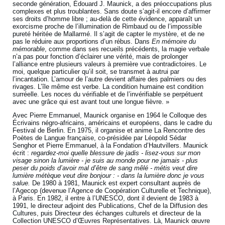
seconde génération, Édouard J. Maunick, a des préoccupations plus
complexes et plus troublantes. Sans doute s’agit-il encore d’affirmer
ses droits d’homme libre ; au-delà de cette évidence, apparaît un
exorcisme proche de l’illumination de Rimbaud ou de l’impossible
pureté héritée de Mallarmé. Il s’agit de capter le mystère, et de ne
pas le réduire aux proportions d’un rébus. Dans
En mémoire du
mémorable
, comme dans ses recueils précédents, la magie verbale
n’a pas pour fonction d’éclairer une vérité, mais de prolonger
l’alliance entre plusieurs valeurs à première vue contradictoires. Le
moi, quelque particulier qu’il soit, se transmet à autrui par
l’incantation. L’amour de l’autre devient affaire des palmiers ou des
rivages. L’île même est verbe. La condition humaine est condition
surréelle. Les noces du vérifiable et de l’invérifiable se perpétuent
avec une grâce qui est avant tout une longue fièvre. »
Avec Pierre Emmanuel, Maunick organise en 1964 le Colloque des
Écrivains négro-africains, américains et européens, dans le cadre du
Festival de Berlin. En 1975, il organise et anime La Rencontre des
Poètes de Langue française, co-présidée par Léopold Sédar
Senghor et Pierre Emmanuel, à la Fondation d’Hautvillers. Maunick
écrit :
regardez-moi quelle blessure de jadis - lisez-vous sur mon
visage sinon la lumière - je suis au monde pour ne jamais - plus
peser du poids d’avoir mal d’être de sang mêlé - métis veut dire
lumière métèque veut dire bonjour : - dans la lumière donc je vous
salue.
De 1980 à 1981, Maunick est expert consultant auprès de
l’Agecop (devenue l’Agence de Coopération Culturelle et Technique),
à Paris. En 1982, il entre à l’UNESCO, dont il devient de 1983 à
1991, le directeur adjoint des Publications, Chef de la Diffusion des
Cultures, puis Directeur des échanges culturels et directeur de la
Collection UNESCO d’Œuvres Représentatives. Là, Maunick œuvre