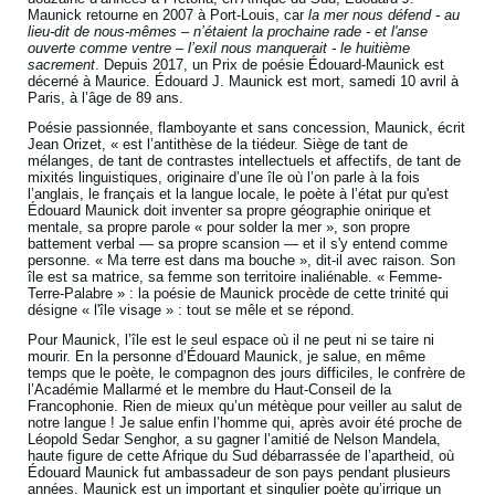
Maunick retourne en 2007 à Port-Louis, car
la mer nous défend - au
lieu-dit de nous-mêmes – n’étaient la prochaine rade - et l'anse
ouverte comme ventre – l’exil nous manquerait - le huitième
sacrement
. Depuis 2017, un Prix de poésie Édouard-Maunick est
décerné à Maurice. Édouard J. Maunick est mort, samedi 10 avril à
Paris, à l’âge de 89 ans.
Poésie passionnée, flamboyante et sans concession, Maunick, écrit
Jean Orizet, « est l’antithèse de la tiédeur. Siège de tant de
mélanges, de tant de contrastes intellectuels et affectifs, de tant de
mixités linguistiques, originaire d’une île où l’on parle à la fois
l’anglais, le français et la langue locale, le poète à l’état pur qu'est
Édouard Maunick doit inventer sa propre géographie onirique et
mentale, sa propre parole « pour solder la mer », son propre
battement verbal — sa propre scansion — et il s'y entend comme
personne. « Ma terre est dans ma bouche », dit-il avec raison. Son
île est sa matrice, sa femme son territoire inaliénable. « Femme-
Terre-Palabre » : la poésie de Maunick procède de cette trinité qui
désigne « l'île visage » : tout se mêle et se répond.
Pour Maunick, l’île est le seul espace où il ne peut ni se taire ni
mourir. En la personne d’Édouard Maunick, je salue, en même
temps que le poète, le compagnon des jours difficiles, le confrère de
l’Académie Mallarmé et le membre du Haut-Conseil de la
Francophonie. Rien de mieux qu’un métèque pour veiller au salut de
notre langue ! Je salue enfin l’homme qui, après avoir été proche de
Léopold Sedar Senghor, a su gagner l’amitié de Nelson Mandela,
haute figure de cette Afrique du Sud débarrassée de l’apartheid, où
Édouard Maunick fut ambassadeur de son pays pendant plusieurs
années. Maunick est un important et singulier poète qu’irrigue un