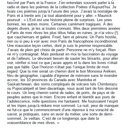
fasciné par Paris et la France. J’en entendais souvent parler à la
radio et dans les poèmes de la collection Poètes d’Aujourd’hui. Je
lisais ces poèmes jusqu’à l’usure des yeux. J’avais la nostalgie de
Paris et à trente ans j’ai tout abandonné pour y aller. » Maunick
poursuit : « L’Exil est une histoire pleine de surprises. Les unes
bonnes, les autres moins. Certaines carrément tragiques. À des
degrés divers, je les ai toutes connues. Mes deux premières années
à Paris de mes rêves les plus têtus hélas en ruines, je n’ai vécu (!)
que cauchemars et galère. Froid, faim et pénurie. Un Paris hostile,
rien ou si peu à voir avec mon Paris de francophone inconditionnel.
Une mauvaise leçon certes, dont je suis le premier responsable.
J’avais de plein gré choisi de partir. Personne ne m’y forçait. Rien
ne m’y contraignait. Mais perdurait en moi la fascination du voyage
et de l’ailleurs. Le dévorant besoin de sauter les brisants, pour aller
voir, vérifier si tout ce que j’avais appris et lu dans les livres n’était
pas que fable. Que l’horizon n’était pas l’unique limite de mon
regard. Que la mer serait un chemin dont le bon Monsieur Arékien,
féru de géographie, capable d’égrener de mémoire sans le moindre
accroc, les 10 provinces du Canada avec Manitoba et
Saskatchewan, des noms compliqués de volcans tels Chimborazu
ou Popocatépetl et bien davantage, nous avait tant de fois dessiné
le cours. Un long chemin semé de rades, de ports, de pays et de
peuples autres que le mien. Encore enfant et bientôt aux jours de
l’adolescence, mille questions me hantaient. Me fouissaient l’esprit
et les tripes jusqu’à réduire mon sommeil. La nuit, peur de manquer
ne fut-ce que le commencement d’une réponse à ma voracité de
savoir, je pratiquais, sans en avoir du métier, une sorte de demi-
sommeil. Je veillais. C’est de ce longtemps que date la
vraisemblance de mes rêves. »