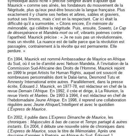
symbolique aussi riche » précise Senghor avant d’ajouter que
Maunick « comme ses aînés, les fondateurs du mouvement de la
Négritude, plus qu’eux peut-être bouscule la langue française. Plus
exactement il y charrie ses herbes et arbres, sables et graviers,
surtout ses limons, mais c’est en la respectant. Car ici était la
difficulté qu’il a surmontée. » Citons encore,
En mémoire du
mémorable
, qui célèbre la négritude. Puis, ensuite,
Soweto, Le Cap
de désespérance
et
Mandela mort ou vif
, vibrants poèmes contre
l’apartheid. Maunick précise : « Je ne suis pas un révolutionnaire,
mais un révolté. La nuance est de taille parce que la révolution est
passagère, contrairement à la révolte qui est permanente. Elle
perdure. »
En 1994, Maunick est nommé Ambassadeur de Maurice en Afrique
du Sud, où il se lie d’amitié avec Nelson Mandela. À l’invitation de la
Commission Sud-Africaine des Droits de l’Homme, Maunick rejoint
en 1999 le projet Artists for Human Rights, auquel ont souscrit de
nombreuses personnalités dont le Dalaï-lama, Desmond Tutu et
Amnesty International entre autres. Parallèlement, dans la presse
écrite, Édouard J. Maunick, en 1977-78, est rédacteur en chef de la
revue
Demain l’Afrique
. En 1992, il crée et dirige, à La Réunion, la
revue
Vents et Marées
. De 1993 à 1994, il est rédacteur en chef de
l’hebdomadaire
Jeune Afrique
. En 1998, il reprend une collaboration
régulière avec
Jeune Afrique/L’Intelligent
et avec le quotidien
L’Express de Maurice
.
En 2002, il publie dans
L’Express Dimanche de Maurice,
les
chroniques :
Majuscules & bas de casse
et
Temps partagé & autres
instants
. En 2004, il débute une nouvelle série de chroniques dans
L’Express de Maurice,
sous le titre de
Mémoriales
. Après une
douzaine d’années à Pretoria, en Afrique du Sud, Édouard J.