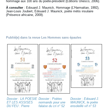
hommage aux 100 ans du poète-président (Éditions Unesco, 2006).
À consulter
: Edouard J. Maunick, Hommage (L’Harmattan, 1992),
Jean-Louis Joubert, Edouard J. Maunick, poète métis insulaire
(Présence africaine, 2009).
Publié(e) dans la revue Les Hommes sans épaules
Dossier : LA POESIE
Dossier : Poètes
Dossier : Edouard J.
ET LES ASSISES
normands pour une
MAUNICK, le poète
DU FEU : Pierre
falaise du cri n° 52
ensoleillé vif n° 53