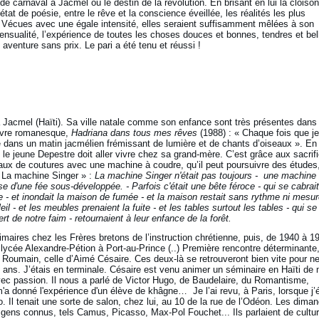
de carnaval à Jacmel ou le destin de la révolution. En brisant en lui la cloiso
 état de poésie, entre le rêve et la conscience éveillée, les réalités les plus
 Vécues avec une égale intensité, elles seraient suffisamment mêlées à son
sensualité, l’expérience de toutes les choses douces et bonnes, tendres et bel
 aventure sans prix. Le pari a été tenu et réussi !
 Jacmel (Haïti). Sa ville natale comme son enfance sont très présentes dans
uvre romanesque,
Hadriana dans tous mes rêves
(1988) : « Chaque fois que je
té dans un matin jacmélien frémissant de lumière et de chants d’oiseaux ». En
le jeune Depestre doit aller vivre chez sa grand-mère. C’est grâce aux sacrif
aux de coutures avec une machine à coudre, qu’il peut poursuivre des études
 La machine Singer » :
La machine Singer n'était pas toujours - une machine
sse d'une fée sous-développée. - Parfois c'était une bête féroce - qui se cabrait
e - et inondait la maison de fumée - et la maison restait sans rythme ni mesure
l - et les meubles prenaient la fuite - et les tables surtout les tables - qui se
rt de notre faim - retournaient à leur enfance de la forêt.
aires chez les Frères bretons de l’instruction chrétienne, puis, de 1940 à 1
lycée Alexandre-Pétion à Port-au-Prince (..) Première rencontre déterminante
s Roumain, celle d’Aimé Césaire. Ces deux-là se retrouveront bien vite pour n
7 ans. J’étais en terminale. Césaire est venu animer un séminaire en Haïti de 
vec passion. Il nous a parlé de Victor Hugo, de Baudelaire, du Romantisme,
 donné l'expérience d'un élève de khâgne… Je l’ai revu, à Paris, lorsque j’é
. Il tenait une sorte de salon, chez lui, au 10 de la rue de l’Odéon. Les dima
 gens connus, tels Camus, Picasso, Max-Pol Fouchet... Ils parlaient de cultur