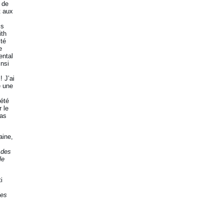
 de
t aux
is
ith
ité
e
ental
insi
! J’ai
e une
 été
r le
pas
aine,
 des
le
i
les