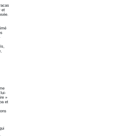
fracas
 et
osée.
Aimé
ps
»
is,
e,
ime
lui-
ire »
ba et
ions
qui