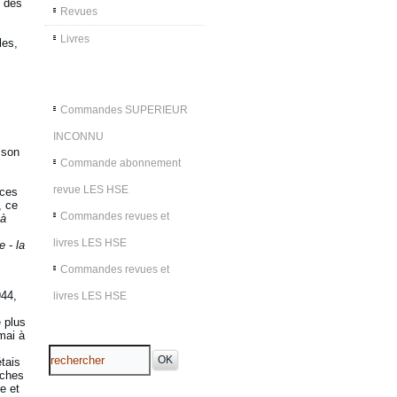
n des
Revues
Livres
les,
Commandes SUPERIEUR
INCONNU
 son
Commande abonnement
revue LES HSE
ices
, ce
Commandes revues et
 à
livres LES HSE
 - la
Commandes revues et
944,
livres LES HSE
,
e plus
mai à
tais
nches
e et