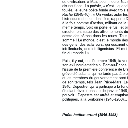
de civilisation. » Mais pour l’heure,
Étin
dix-neuf ans. La poésie, « c’est - quand
foulée, le jeune poète fonde avec trois
Ruche
(1945-46) : « On voulait aider l
historiques de leur identité », rapporte 
à la fois homme d’action, militant de l
même temps. Soit on porte le fusil et on
directement issue des affrontements du
cesse des bâtons dans les roues. Tous l
somme ! Le monde, c’est le monde des id
des gens, des éclaireurs, qui essaient d
intellectuels, des intelligentsias. Et moi
fin du monde ! »
Puis, il y eut, en décembre 1945, la ve
son exil nord-américain. Port-au-Prince 
l’issue de la première conférence de Bre
grève d’étudiants qui ne tarde pas à pre
et les membres du gouvernement sont fait
de son temps, tels Jean Price-Mars, Lé
1946. Depestre, qui a participé à la fo
étudiant révolutionnaire de janvier 1946,
pouvoir : Depestre est arrêté et empriso
politiques, à la Sorbonne (1946-1950)..
Poète haïtien errant (1946-1958)