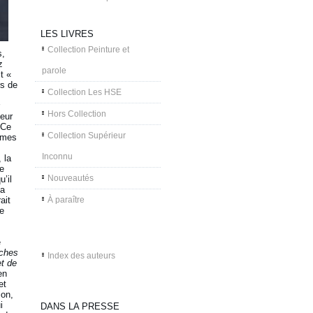
LES LIVRES
Collection Peinture et
s,
z
parole
it «
rs de
Collection Les HSE
Hors Collection
leur
 Ce
Collection Supérieur
e mes
Inconnu
 la
re
Nouveautés
u’il
la
ait
À paraître
re
e
iches
Index des auteurs
et de
en
et
ion,
i
DANS LA PRESSE