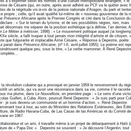
isés à s’exprimer selon les normes d’une culture métropolitaine étrangère, « le
nse de Césaire (qui, en outre, après avoir adhéré au PCF va le quitter avec 
ètes de la négritude vis-à-vis de la poésie nationale d’Aragon, du parti et tenter
ce propre ; celle, qu’il avait qualifié lui-même de « nouveau gouverneur de la r
par
Présence Africaine
après le Premier Congrès et cité dans la Conclusion du
éclare : « Sur le terrain du lyrisme, et de ses possibilités nègres, rien, mais
it désormais me séparer de la position esthétique qu’a définie, l’an dernier, 
in
Le Métier à métisser
, 1998) : « Le mouvement politique auquel j'ai longtem
Xe siècle, a failli truquer à tout jamais mon intégrité d’artiste et de citoyen. 
ste que fulgurante et implacable Aimé Césaire, « Réponse à Depestre, poète
ui parait dans
Présence Africaine
, (nº I-II, avril-juillet 1955). Le poème est repr
indrissent quelque peu, sous le titre, « Le verbe marronner. À René Depestr
complète...
la révolution cubaine qui a provoqué en janvier 1959 le renversement du rég
ssitôt un article, qui va avoir une résonnance dans sa vie, comme il le raconte 
 sous ma plume, dans
Le Nouvelliste
, en première page : « Le sens d’une victo
colas Guillen, à Cuba. Alors, poursuit René Depestre : « Je suis parti pour Cu
ir : je suis devenu un communiste et un homme d’action. ». René Depestre
ntervenant tour à tour, au sein du Ministère des Relations Extérieures, des Édit
Culture, de Radio Havana-Cuba, de Las Casas de las Américas et du Comité de
avane en 1967.
llaborateur et un ami, il travaille même à un projet de débarquement à Haïti (
ture de « Papa Doc ». Depestre se souvient : « Je découvre l’Argentin, tout