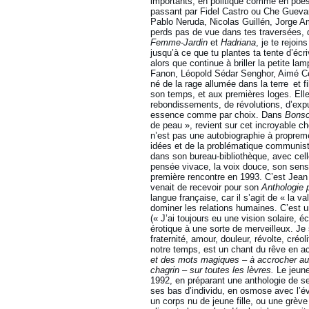
importants, en politique comme en poé
passant par Fidel Castro ou Che Guevar
Pablo Neruda, Nicolas Guillén, Jorge Am
perds pas de vue dans tes traversées, 
Femme-Jardin
et
Hadriana
, je te rejoi
jusqu’à ce que tu plantes ta tente d’écr
alors que continue à briller la petite l
Fanon, Léopold Sédar Senghor, Aimé Cés
né de la rage allumée dans la terre et 
son temps, et aux premières loges. Elle
rebondissements, de révolutions, d’expu
essence comme par choix. Dans
Bonso
de peau », revient sur cet incroyable ch
n’est pas une autobiographie à propremen
idées et de la problématique communist
dans son bureau-bibliothèque, avec celle
pensée vivace, la voix douce, son sens d
première rencontre en 1993. C’est Jean B
venait de recevoir pour son
Anthologie 
langue française, car il s’agit de « la va
dominer les relations humaines. C’est u
(« J’ai toujours eu une vision solaire, 
érotique à une sorte de merveilleux. Je 
fraternité, amour, douleur, révolte, cré
notre temps, est un chant du rêve en a
et des mots magiques – à accrocher aux 
chagrin – sur toutes les lèvres.
Le jeun
1992, en préparant une anthologie de se
ses bas d’individu, en osmose avec l’év
un corps nu de jeune fille, ou une grèv