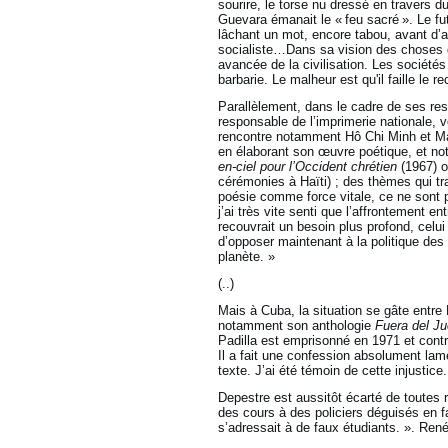
sourire, le torse nu dressé en travers d
Guevara émanait le « feu sacré ». Le futu
lâchant un mot, encore tabou, avant d’
socialiste…Dans sa vision des choses de 
avancée de la civilisation. Les sociétés 
barbarie. Le malheur est qu'il faille le 
Parallèlement, dans le cadre de ses resp
responsable de l’imprimerie nationale
rencontre notamment Hô Chi Minh et Mao 
en élaborant son œuvre poétique, et no
en-ciel pour l’Occident chrétien
(1967) o
cérémonies à Haïti) ; des thèmes qui tr
poésie comme force vitale, ce ne sont pa
j’ai très vite senti que l’affrontement 
recouvrait un besoin plus profond, celui
d’opposer maintenant à la politique des
planète. »
(..)
Mais à Cuba, la situation se gâte entre 
notamment son anthologie
Fuera del J
Padilla est emprisonné en 1971 et cont
Il a fait une confession absolument lament
texte. J’ai été témoin de cette injustice.
Depestre est aussitôt écarté de toutes 
des cours à des policiers déguisés en fa
s’adressait à de faux étudiants. ». René 