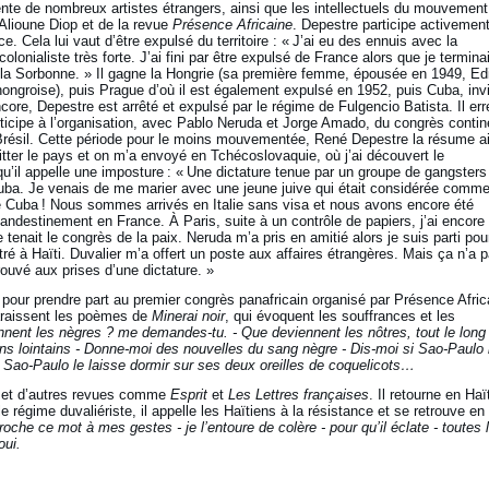
nte de nombreux artistes étrangers, ainsi que les intellectuels du mouvement
’Alioune Diop et de la revue
Présence Africaine
. Depestre participe activemen
Cela lui vaut d’être expulsé du territoire : « J’ai eu des ennuis avec la
olonialiste très forte. J’ai fini par être expulsé de France alors que je termina
à la Sorbonne. » Il gagne la Hongrie (sa première femme, épousée en 1949, Ed
ongroise), puis Prague d’où il est également expulsé en 1952, puis Cuba, inv
ncore, Depestre est arrêté et expulsé par le régime de Fulgencio Batista. Il err
participe à l’organisation, avec Pablo Neruda et Jorge Amado, du congrès contin
u Brésil. Cette période pour le moins mouvementée, René Depestre la résume a
itter le pays et on m’a envoyé en Tchécoslovaquie, où j’ai découvert le
’il appelle une imposture : « Une dictature tenue par un groupe de gangsters 
 Cuba. Je venais de me marier avec une jeune juive qui était considérée comm
 Cuba ! Nous sommes arrivés en Italie sans visa et nous avons encore été
ndestinement en France. À Paris, suite à un contrôle de papiers, j’ai encore
tenait le congrès de la paix. Neruda m’a pris en amitié alors je suis parti pou
ntré à Haïti. Duvalier m’a offert un poste aux affaires étrangères. Mais ça n’a 
rouvé aux prises d’une dictature. »
pour prendre part au premier congrès panafricain organisé par Présence Afric
raissent les poèmes de
Minerai noir
, qui évoquent les souffrances et les
nent les nègres ? me demandes-tu. - Que deviennent les nôtres, tout le long
zons lointains - Donne-moi des nouvelles du sang nègre - Dis-moi si Sao-Paulo 
Si Sao-Paulo le laisse dormir sur ses deux oreilles de coquelicots…
e
et d’autres revues comme
Esprit
et
Les Lettres françaises
. Il retourne en Haït
e régime duvaliériste, il appelle les Haïtiens à la résistance et se retrouve en
croche ce mot à mes gestes - je l’entoure de colère - pour qu’il éclate - toutes 
oui.