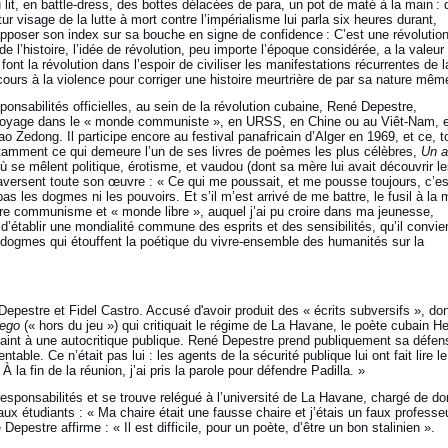
u lit, en battle-dress, des bottes délacées de para, un pot de maté à la main : 
r visage de la lutte à mort contre l’impérialisme lui parla six heures durant,
apposer son index sur sa bouche en signe de confidence : C’est une révolutio
l’histoire, l’idée de révolution, peu importe l’époque considérée, a la valeur
font la révolution dans l’espoir de civiliser les manifestations récurrentes de l
recours à la violence pour corriger une histoire meurtrière de par sa nature mêm
onsabilités officielles, au sein de la révolution cubaine, René Depestre,
, voyage dans le « monde communiste », en URSS, en Chine ou au Viêt-Nam, e
Zedong. Il participe encore au festival panafricain d’Alger en 1969, et ce, t
tamment ce qui demeure l’un de ses livres de poèmes les plus célèbres,
Un a
ù se mêlent politique, érotisme, et vaudou (dont sa mère lui avait découvrir l
aversent toute son œuvre : « Ce qui me poussait, et me pousse toujours, c’es
s les dogmes ni les pouvoirs. Et s’il m’est arrivé de me battre, le fusil à la 
entre communisme et « monde libre », auquel j’ai pu croire dans ma jeunesse,
 d’établir une mondialité commune des esprits et des sensibilités, qu’il convie
 dogmes qui étouffent la poétique du vivre-ensemble des humanités sur la
Depestre et Fidel Castro. Accusé d'avoir produit des « écrits subversifs », do
uego
(« hors du jeu ») qui critiquait le régime de La Havane, le poète cubain H
raint à une autocritique publique. René Depestre prend publiquement sa défen
able. Ce n’était pas lui : les agents de la sécurité publique lui ont fait lire le
 À la fin de la réunion, j’ai pris la parole pour défendre Padilla. »
responsabilités et se trouve relégué à l’université de La Havane, chargé de do
ux étudiants : « Ma chaire était une fausse chaire et j’étais un faux professe
Depestre affirme : « Il est difficile, pour un poète, d’être un bon stalinien ».