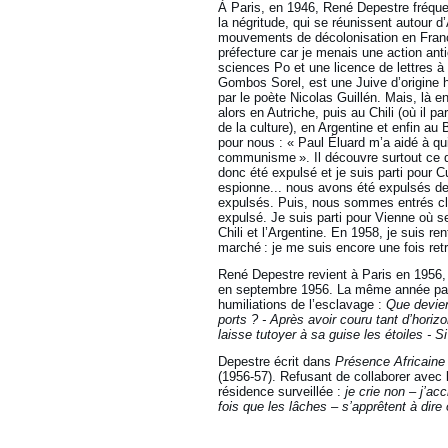
À Paris, en 1946, René Depestre fréque
la négritude, qui se réunissent autour d
mouvements de décolonisation en France. 
préfecture car je menais une action antic
sciences Po et une licence de lettres 
Gombos Sorel, est une Juive d’origine h
par le poète Nicolas Guillén. Mais, là e
alors en Autriche, puis au Chili (où il 
de la culture), en Argentine et enfin a
pour nous : « Paul Éluard m’a aidé à qu
communisme ». Il découvre surtout ce qu
donc été expulsé et je suis parti pour
espionne... nous avons été expulsés de
expulsés. Puis, nous sommes entrés cla
expulsé. Je suis parti pour Vienne où se 
Chili et l’Argentine. En 1958, je suis re
marché : je me suis encore une fois ret
René Depestre revient à Paris en 1956, 
en septembre 1956. La même année pa
humiliations de l’esclavage :
Que devien
ports ? - Après avoir couru tant d’hori
laisse tutoyer à sa guise les étoiles - 
Depestre écrit dans
Présence Africain
(1956-57). Refusant de collaborer avec l
résidence surveillée :
je crie non – j’ac
fois que les lâches – s’apprêtent à dire 