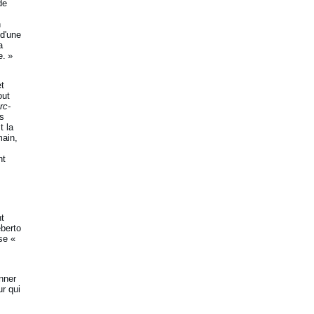
de
n
 d'une
a
e. »
t
out
rc-
es
t la
main,
nt
nt
eberto
se «
nner
ur qui