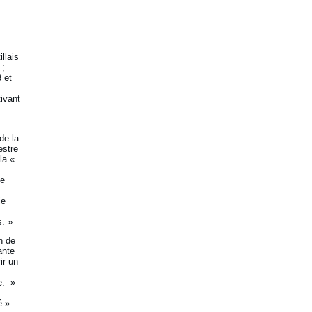
llais
 ;
 et
tivant
de la
estre
la «
se
ie
s. »
n de
ante
ir un
e. »
é »