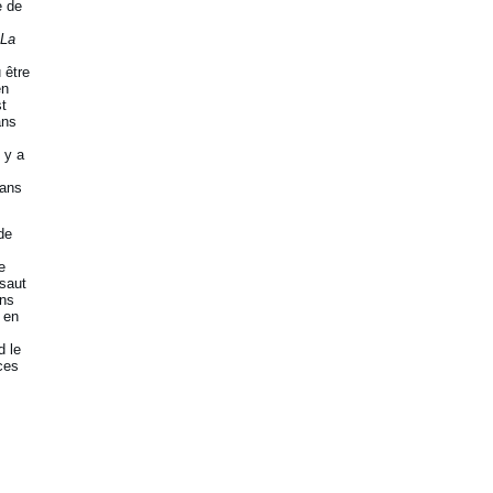
e de
La
u être
en
st
ans
 y a
sans
de
e
ssaut
ens
en
d le
ces