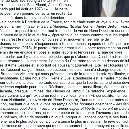
sie, de Mao-Tse-Toung à Ho Chi Minh, en
a... mais aussi Paul Éluard, Albert Camus,
ado (qui lui écrit en 1973 : « … Je ne te
de poème en poème, de récits en récits,
La
ns ici et là, dans ta chevauchée débridée
ivain nomade à l’intérieur de la France, ton rire chaleureux et joyeux aux lèvre
ampe sur la mer »), Gabriel Garcia Marquez, Nicolas Guillen, André Breton, Fran
aire... impossible de citer tout le monde ; la vie de René Depestre qui se d
fils païen de la pluie et du feu », épouse tous les chaos comme tous les espoi
 est, c’est le moins que l’on puisse dire, mouvementée, pleine de
lsions, de combats, d’expériences intenses, riches, épiques et poétiques par
ir tendresse
(2018), le poète « Haïtien errant » qui « porte tendrement sa cou
emin de vie engagé en poésie, entre révolte et tendresse, la rage de vivre ! «
t parler, car il y a plusieurs périodes que je n’aborde pas. C’est l’histoire d
e », résume-t-il humblement. La photo du Che trône toujours au-dessus de lui
s d’Aimé Césaire et le portrait de Toussaint Louverture. L’œil est toujours vif,
e l’accueil, sa gentillesse, son écoute ; de cela, rien n’a changé depuis not
reton son vieil ami qui nous présenta, lors de la remise du prix Apollinaire, q
personnelle
. Et que nous dit-il, René ? Que la tendresse est le maître mot de 
leur culturelle la plus importante qui vaut plus que la liberté. La tendresse devr
ne leçon capitale pour moi. » Réalisme, onirisme, merveilleux, érotisme-solai
éclairante, presque illuminée, des choses de l’amour. Je rattache l’expérience
suis convaincu qu’il existe un réel merveilleux féminin »), sensualité, humour,
olité ou Haïtianité ; l’œuvre-vie de René Depestre, l’une des plus importantes d
ction, sachant que nous vivons
un temps où les hommes cherchent – des fét
malheurs quotidiens : - les mots amour espoir et liberté – meurent de froid 
e homme de dix-neuf ans, comme le poète de la maturité l’avouera plus tard 
s poèmes, rêvait de parvenir un jour à intégrer au langage poétique ses haut 
ènement le plus actuel ou la circonstance la plus immédiate : le rêve ou l’act
e de mineur de fond, la sève qui monte au sommet d’un flamboyant ou celle qu