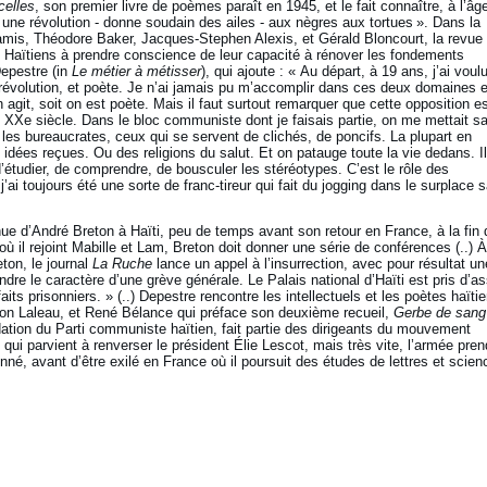
celles
, son premier livre de poèmes paraît en 1945, et le fait connaître, à l’âg
 une révolution - donne soudain des ailes - aux nègres aux tortues ». Dans la
 amis, Théodore Baker, Jacques-Stephen Alexis, et Gérald Bloncourt, la revue
es Haïtiens à prendre conscience de leur capacité à rénover les fondements
Depestre (in
Le métier à métisser
), qui ajoute : « Au départ, à 19 ans, j’ai voul
a révolution, et poète. Je n’ai jamais pu m’accomplir dans ces deux domaines 
 agit, soit on est poète. Mais il faut surtout remarquer que cette opposition e
 XXe siècle. Dans le bloc communiste dont je faisais partie, on me mettait s
es bureaucrates, ceux qui se servent de clichés, de poncifs. La plupart en
ées reçues. Ou des religions du salut. Et on patauge toute la vie dedans. Il
’étudier, de comprendre, de bousculer les stéréotypes. C’est le rôle des
 j’ai toujours été une sorte de franc-tireur qui fait du jogging dans le surplace 
nue d’André Breton à Haïti, peu de temps avant son retour en France, à la fin 
où il rejoint Mabille et Lam, Breton doit donner une série de conférences (..) À
ton, le journal
La Ruche
lance un appel à l’insurrection, avec pour résultat un
ndre le caractère d’une grève générale. Le Palais national d’Haïti est pris d’a
s prisonniers. » (..) Depestre rencontre les intellectuels et les poètes haïti
on Laleau, et René Bélance qui préface son deuxième recueil,
Gerbe de sang
ndation du Parti communiste haïtien, fait partie des dirigeants du mouvement
 qui parvient à renverser le président Élie Lescot, mais très vite, l’armée pren
nné, avant d’être exilé en France où il poursuit des études de lettres et scien
.