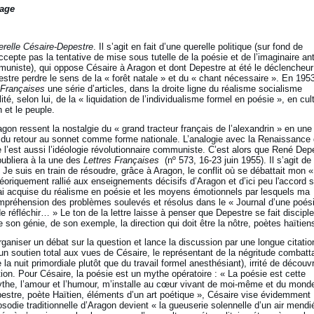
nage
erelle Césaire-Depestre
. Il s’agit en fait d’une querelle politique (sur fond de
ccepte pas la tentative de mise sous tutelle de la poésie et de l’imaginaire anti
ommuniste), qui oppose Césaire à Aragon et dont Depestre at été le déclencheur
estre perdre le sens de la « forêt natale » et du « chant nécessaire ». En 1953
 Françaises
une série d’articles, dans la droite ligne du réalisme socialisme
ité, selon lui, de la « liquidation de l’individualisme formel en poésie », en cul
n et le peuple.
gon ressent la nostalgie du « grand tracteur français de l’alexandrin » en une
l du retour au sonnet comme forme nationale. L’analogie avec la Renaissance 
l’est aussi l’idéologie révolutionnaire communiste. C’est alors que René Dep
 publiera à la une des
Lettres Françaises
(nº 573, 16-23 juin 1955). Il s’agit de 
Je suis en train de résoudre, grâce à Aragon, le conflit où se débattait mon «
oriquement rallié aux enseignements décisifs d’Aragon et d’ici peu l'accord 
’ai acquise du réalisme en poésie et les moyens émotionnels par lesquels ma
compréhension des problèmes soulevés et résolus dans le « Journal d’une poés
 de réfléchir… » Le ton de la lettre laisse à penser que Depestre se fait disciple
e son génie, de son exemple, la direction qui doit être la nôtre, poètes haïtien
rganiser un débat sur la question et lance la discussion par une longue citatio
 un soutien total aux vues de Césaire, le représentant de la négritude combatt
la nuit primordiale plutôt que du travail formel anesthésiant), irrité de découvr
ion. Pour Césaire, la poésie est un mythe opératoire : « La poésie est cette
mythe, l’amour et l’humour, m’installe au cœur vivant de moi-même et du mond
stre, poète Haïtien, éléments d’un art poétique », Césaire vise évidemment
sodie traditionnelle d’Aragon devient « la gueuserie solennelle d’un air mendi