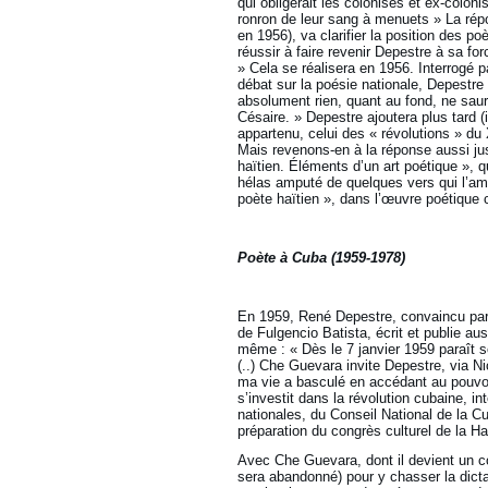
qui obligerait les colonisés et ex-colon
ronron de leur sang à menuets » La répo
en 1956), va clarifier la position des po
réussir à faire revenir Depestre à sa for
» Cela se réalisera en 1956. Interrogé 
débat sur la poésie nationale, Depestre d
absolument rien, quant au fond, ne saura
Césaire. » Depestre ajoutera plus tard (
appartenu, celui des « révolutions » du X
Mais revenons-en à la réponse aussi ju
haïtien. Éléments d’un art poétique », q
hélas amputé de quelques vers qui l’amo
poète haïtien », dans l’œuvre poétique 
Poète à Cuba (1959-1978)
En 1959, René Depestre, convaincu par 
de Fulgencio Batista, écrit et publie au
même : « Dès le 7 janvier 1959 paraît
(..) Che Guevara invite Depestre, via Ni
ma vie a basculé en accédant au pouvo
s’investit dans la révolution cubaine, i
nationales, du Conseil National de la 
préparation du congrès culturel de la H
Avec Che Guevara, dont il devient un co
sera abandonné) pour y chasser la dicta