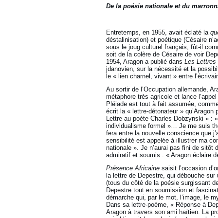
De la poésie nationale et du marron
Entretemps, en 1955, avait éclaté la
qu
déstalinisation) et poétique (Césaire n’a
sous le joug culturel français, fût-il c
soit de la colère de Césaire de voir Dep
1954, Aragon a publié dans
Les Lettres
jdanovien, sur la nécessité et la possibil
le « lien charnel, vivant » entre l’écrivai
Au sortir de l’Occupation allemande, Ara
métaphore très agricole et lance l’appe
Pléiade est tout à fait assumée, comme 
écrit la « lettre-détonateur » qu’Aragon
Lettre au poète Charles Dobzynski » : « 
individualisme formel »… Je me suis thé
fera entre la nouvelle conscience que j
sensibilité est appelée à illustrer ma 
nationale ». Je n’aurai pas fini de sitôt
admiratif et soumis : « Aragon éclaire d
Présence Africaine
saisit l’occasion d’o
la lettre de Depestre, qui débouche sur
(tous du côté de la poésie surgissant de 
Depestre tout en soumission et fascinat
démarche qui, par le mot, l’image, le 
Dans sa lettre-poème, « Réponse à Depe
Aragon à travers son ami haïtien. La pro