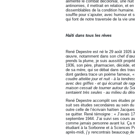
alimente le combat décolonial, une nuit 
antinomies, il mettrait en relation, et en
dissemblables de la condition humaine.
souffle pour s’ajouter, avec humour et 
qui font de notre traversée de la vie une
Haïti dans tous les rêves
René Depestre est né le 29 août 1926 à
œuvre, notamment dans son chef d’œ
prends la plume, je suis aussitôt proje
1936, son père, pharmacien, décède, et 
de sa mère, qui se débat dans des trav
dont gardera trace un poème fameux, «
coudre attelée jour et nuit - à la tendre
avec des griffes - et qui écumait de rag
maison cessait de tourner autour du Solei
sentaient très seules - au milieu du dése
René Depestre accomplit ses études prim
suit ses études secondaires au sein du 
outre celle de l’écrivain haïtien Jacque
se quitter. René témoigne : « J’avais 1
septembre 1944. J’ai suivi ses cours a
comme jamais personne avant lui. Ça m'a
étudiant à la Sorbonne et à Sciences Po
après-midi, j’y rencontrais beaucoup de