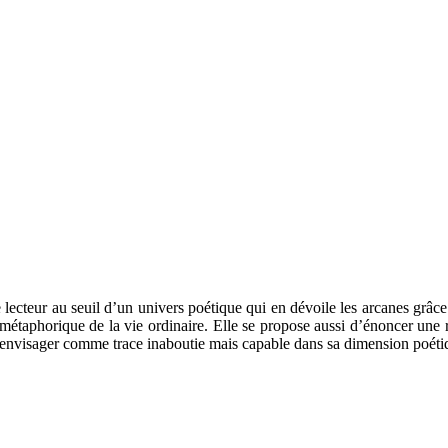
le lecteur au seuil d’un univers poétique qui en dévoile les arcanes grâ
étaphorique de la vie ordinaire. Elle se propose aussi d’énoncer une réf
, à l’envisager comme trace inaboutie mais capable dans sa dimension poé