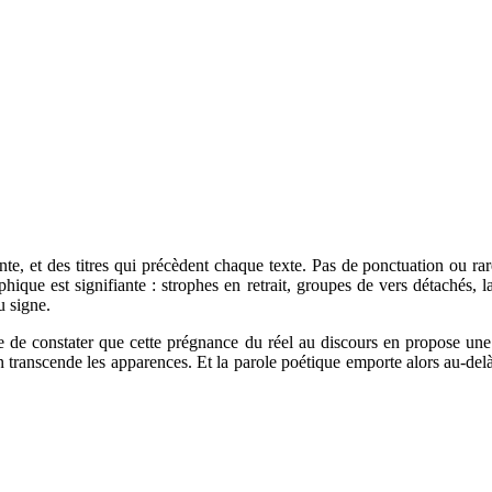
inte, et des titres qui précèdent chaque texte. Pas de ponctuation ou 
aphique est signifiante : strophes en retrait, groupes de vers détachés
u signe.
ue de constater que cette prégnance du réel au discours en propose un
transcende les apparences. Et la parole poétique emporte alors au-delà d