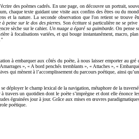
t d'écrire des poèmes cadrés. En une page, on découvre un portrait, souv
m, chaque texte guidant une visite aux confins des êtres ou du mond
s et la nature. La seconde observation que l'on retient se trouve êtr
e à peine sur le dos des pierres.
Son écriture si particulière ne se prive
encre sèche sur le cahier.
Un nuage a égaré sa guimbarde.
On pense su
 Brière à focalisations variées, et qui bouge instantanément, macro, pl
."
tion à embarquer aux côtés du poète, à nous laisser emporter au gré de
: « Amarrages », « A bord penchés tremblants », « Attaches », « Embarqu
ssives qui mènent à l’accomplissement du parcours poétique, ainsi qu’une
se déployer le champ lexical de la navigation, métaphore de la traversé
 à travers un quotidien dont le poète s’imprègne et dont elle énonce l
abitudes égrainées jour à jour. Grâce aux mises en œuvres paradigmatiques
arole poétique.