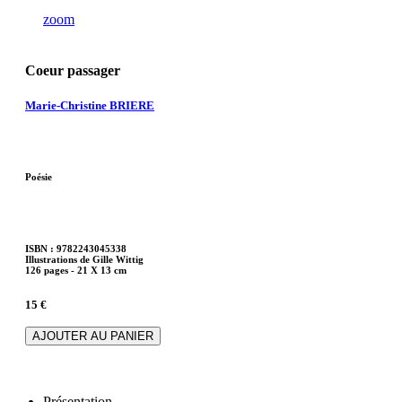
zoom
Coeur passager
Marie-Christine BRIERE
Poésie
ISBN : 9782243045338
Illustrations de Gille Wittig
126 pages - 21 X 13 cm
15 €
Présentation