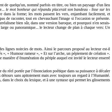
ent de quelqu'un, nommé parfois en titre, ou bien un paysage d'un lieu
e...
le mot bonheur qui répandu placerait son bandeau - lisse sur les
e dans la forme; les mots passent les vers, enjambant facilement, et
 pas de raconter, tout en chevauchant l'image si l'occasion se présente.
rréalisme bien sûr, dans une version baroque, et pourquoi n'en serais-
an large ou panoramique... le lecteur change de plan à chaque vers:
Un
s lignes noircies de mots. Ainsi le parcours proposé au lecteur est-il
és », « Humour rameur », « Et sur l’arche, un pépiement de création ».
 manière d’énumération du périple auquel est invité le lecteur enserré
e du réel portée par l’énonciation poétique dans sa puissance à décaler
es détours sans apitoiement mais avec toujours un regard à l’Humanité.
, dans le choix du lexique, et à une syntaxe qui permet les glissements