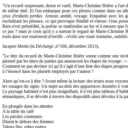
"Un recueil surprenant, dense et varié. Marie-Christine Brière a l'ar
de même titré. Et l'on embarque pour ces photos comme dans un albu
yeux d'enfants perdus.
Amour, amitié, voyage. Empathie avec les gen
enchaînant les phrases, ce qui provoque fluidité et vitesse:
l'eau pass
Rien n'est prémédité, la poésie se matérialise au fur et à mesure que l'
ce pas ? mais je crois qu'il y a surtout le regard de Marie-Christine
train dans son roulement d'oreille - révèle une route lointaine, oubliée
Jacques Morin (in
Décharge
,n°160, décembre 2013).
"Le titre du recueil de Marie-Christine Brière sonne comme une invita
jalonné par les titres de parties qui annoncent les étapes du voyage 
Comment ne pas deviner ici qu’il s’agit d’une liste des étapes progre
à l’énoncé dans les pluriels employés par l’auteur ?
Alors qu’est-ce à dire ? Avant même la lecture des textes nous voyons 
les rouages du signe. Un trajet au-delà des apparences données à voir
Le paysage habituel n’est plus insignifiant, il n’est plus tableau d’h
sémantiques, il se dévoile à travers des dispositifs ainsi dévolus à la p
En plongée dans les attentes
A la table du café
Les paroles contenues
Disent le dehors des femmes
Talons fins, robes noires