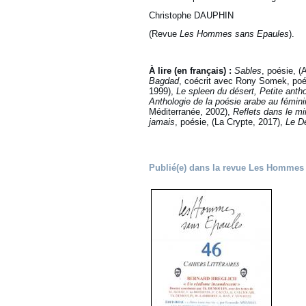
Christophe DAUPHIN
(Revue
Les Hommes sans Epaules
).
À lire (en français) :
Sables
, poésie, (
Bagdad
, coécrit avec Rony Somek, poés
1999),
Le spleen du désert, Petite ant
Anthologie de la poésie arabe au fémini
Méditerranée, 2002),
Reflets dans le mi
jamais
, poésie, (La Crypte, 2017),
Le Dé
Publié(e) dans la revue Les Hommes