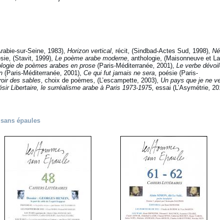
Arabie-sur-Seine, 1983),
Horizon vertical
, récit, (Sindbad-Actes Sud, 1998),
Né
ie, (Stavit, 1999),‎
Le poème arabe moderne
, anthologie, (Maisonneuve et La
hologie de poèmes arabes en prose
(Paris-Méditerranée, 2001),
Le verbe dévoil
n
(Paris-Méditerranée, 2001),
Ce qui fut jamais ne sera
, poésie
(Paris-
roir des sables
, choix de poèmes, (L’escampette, 2003),
Un pays que je ne ve
sir Libertaire, le surréalisme arabe à Paris 1973-1975
, essai (L’Asymétrie, 20
 sans épaules