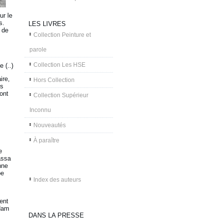
ur le
s.
LES LIVRES
 de
Collection Peinture et
parole
Collection Les HSE
 (..)
ire,
Hors Collection
es
sont
Collection Supérieur
Inconnu
Nouveautés
À paraître
e
assa
nne
be
Index des auteurs
ent
ddam
DANS LA PRESSE