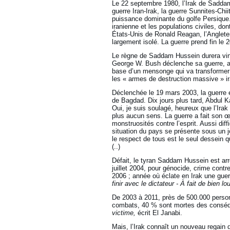
Le 22 septembre 1980, l’Irak de Saddam
guerre Iran-Irak, la guerre Sunnites-Chii
puissance dominante du golfe Persique. 
iranienne et les populations civiles, do
États-Unis de Ronald Reagan, l’Angleter
largement isolé. La guerre prend fin le 
Le règne de Saddam Hussein durera ving
George W. Bush déclenche sa guerre, apr
base d’un mensonge qui va transformer 
les « armes de destruction massive » i
Déclenchée le 19 mars 2003, la guerre 
de Bagdad. Dix jours plus tard, Abdul K
Oui, je suis soulagé, heureux que l’Irak
plus aucun sens. La guerre a fait son œu
monstruosités contre l’esprit. Aussi dif
situation du pays se présente sous un jo
le respect de tous est le seul dessein q
(..)
Défait, le tyran Saddam Hussein est arr
juillet 2004, pour génocide, crime cont
2006 ; année où éclate en Irak une guerr
finir avec le dictateur - À fait de bien l
De 2003 à 2011, près de 500.000 personn
combats, 40 % sont mortes des conséqu
victime,
écrit El Janabi.
Mais, l’Irak connaît un nouveau regain d