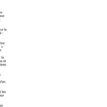
es
 est
.
ur la
l :
rise
: «
t
 la
me et
ières
n
d’en
t les
eur
les