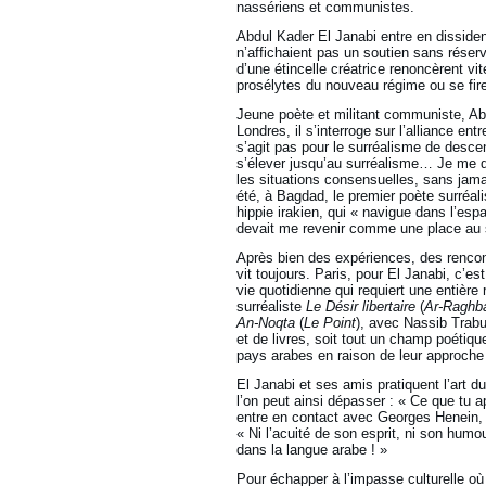
nassériens et communistes.
Abdul Kader El Janabi entre en dissiden
n’affichaient pas un soutien sans réser
d’une étincelle créatrice renoncèrent vite
prosélytes du nouveau régime ou se fire
Jeune poète et militant communiste, Abdu
Londres, il s’interroge sur l’alliance en
s’agit pas pour le surréalisme de desce
s’élever jusqu’au surréalisme… Je me dé
les situations consensuelles, sans jama
été, à Bagdad, le premier poète surréalis
hippie irakien, qui « navigue dans l’esp
devait me revenir comme une place au s
Après bien des expériences, des rencont
vit toujours. Paris, pour El Janabi, c’es
vie quotidienne qui requiert une entièr
surréaliste
Le Désir libertaire
(
Ar-Raghba
An-Noqta
(
Le Point
), avec Nassib Trabu
et de livres, soit tout un champ poétiqu
pays arabes en raison de leur approche 
El Janabi et ses amis pratiquent l’art 
l’on peut ainsi dépasser : « Ce que tu a
entre en contact avec Georges Henein, l’
« Ni l’acuité de son esprit, ni son humo
dans la langue arabe ! »
Pour échapper à l’impasse culturelle où