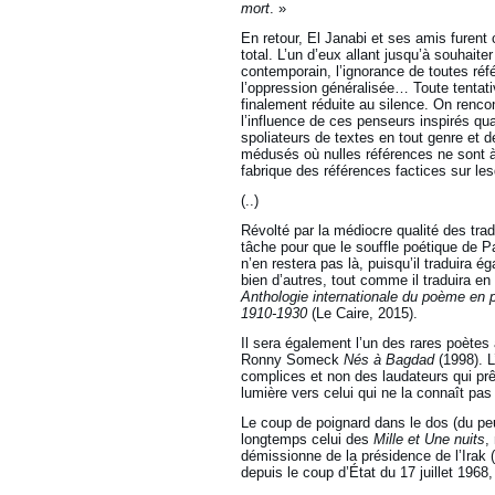
mort
. »
En retour, El Janabi et ses amis furent
total. L’un d’eux allant jusqu’à souhaite
contemporain, l’ignorance de toutes référ
l’oppression généralisée… Toute tentativ
finalement réduite au silence. On renco
l’influence de ces penseurs inspirés qua
spoliateurs de textes en tout genre et
médusés où nulles références ne sont à 
fabrique des références factices sur le
(..)
Révolté par la médiocre qualité des trad
tâche pour que le souffle poétique de P
n’en restera pas là, puisqu’il traduira
bien d’autres, tout comme il traduira e
Anthologie internationale du poème en 
1910-1930
(Le Caire, 2015).
Il sera également l’un des rares poètes 
Ronny Someck
Nés à Bagdad
(1998). L
complices et non des laudateurs qui prê
lumière vers celui qui ne la connaît pa
Le coup de poignard dans le dos (du pe
longtemps celui des
Mille et Une nuits
,
démissionne de la présidence de l’Irak 
depuis le coup d’État du 17 juillet 1968,