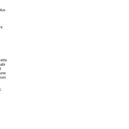
plus
nt
cette
nabi
t
 une
sses
c