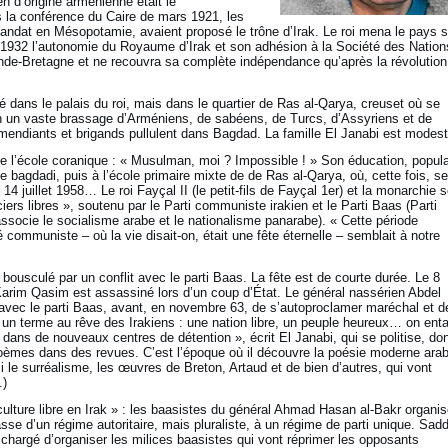
en d’origine arménienne était le
s la conférence du Caire de mars 1921, les
Mandat en Mésopotamie, avaient proposé le trône d’Irak. Le roi mena le pays s
1932 l’autonomie du Royaume d’Irak et son adhésion à la Société des Nation
rande-Bretagne et ne recouvra sa complète indépendance qu’après la révolution
 dans le palais du roi, mais dans le quartier de Ras al-Qarya, creuset où se
n un vaste brassage d’Arméniens, de sabéens, de Turcs, d’Assyriens et de
mendiants et brigands pullulent dans Bagdad. La famille El Janabi est modeste
e l’école coranique : « Musulman, moi ? Impossible ! » Son éducation, popula
e bagdadi, puis à l’école primaire mixte de de Ras al-Qarya, où, cette fois, s
e 14 juillet 1958… Le roi Fayçal II (le petit-fils de Fayçal 1er) et la monarchie 
rs libres », soutenu par le Parti communiste irakien et le Parti Baas (Parti
 associe le socialisme arabe et le nationalisme panarabe). « Cette période
té communiste – où la vie disait-on, était une fête éternelle – semblait à notre
 bousculé par un conflit avec le parti Baas. La fête est de courte durée. Le 8
 Karim Qasim est assassiné lors d’un coup d’État. Le général nassérien Abdel
avec le parti Baas, avant, en novembre 63, de s’autoproclamer maréchal et d
 un terme au rêve des Irakiens : une nation libre, un peuple heureux… on ent
ns de nouveaux centres de détention », écrit El Janabi, qui se politise, do
 poèmes dans des revues. C’est l’époque où il découvre la poésie moderne ara
i le surréalisme, les œuvres de Breton, Artaud et de bien d’autres, qui vont
.)
 culture libre en Irak » : les baasistes du général Ahmad Hasan al-Bakr organis
asse d’un régime autoritaire, mais pluraliste, à un régime de parti unique. Sa
chargé d’organiser les milices baasistes qui vont réprimer les opposants