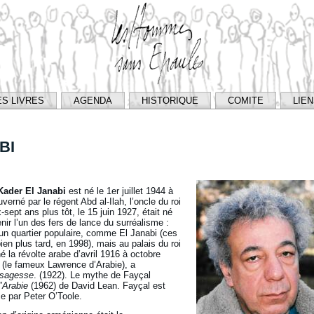
ES LIVRES
AGENDA
HISTORIQUE
COMITE
LIE
BI
Kader El Janabi
est né le 1er juillet 1944 à
erné par le régent Abd al-Ilah, l’oncle du roi
sept ans plus tôt, le 15 juin 1927, était né
ir l’un des fers de lance du surréalisme :
un quartier populaire, comme El Janabi (ces
en plus tard, en 1998), mais au palais du roi
 la révolte arabe d’avril 1916 à octobre
(le fameux Lawrence d’Arabie), a
a sagesse
. (1922). Le mythe de Fayçal
’Arabie
(1962) de David Lean. Fayçal est
e par Peter O’Toole.