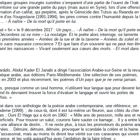
quelques groupes insurgés sunnites s’emparent d’une partie de l’ouest de l’Irak 
erritoire sur une grande partie du pays (mais aussi en Syrie), lors d’une offens
mation d’un califat, qui perpètre, après le Génocide des Tutsis au Rwanda en
erre d’ex-Yougoslavie (1991-1994), les pires crimes contre l’humanité depuis la 
 - À naître – De la mort qu’il porte en lui.
nd « fin » le 9 décembre 2017 :
Un pays… - À naître – De la mort qu’il porte en
Décombres où se mire – La nostalgie
. Et le poète alors interroge, se lamente
 premières années – Années de la rue et de la taverne – Années du soleil et
es sans mauvaise conscience ?
Et que faire d’un souvenir qui ne peut rien êt
raint les naissances – Vivant seulement aux cœurs des morts. - Et mort dans 
arâdis
, Abdul Kader El Janabi a dirigé l’association Arabie-sur-Seine et la rev
iothèque arabe, aux éditions Paris-Méditerranée. Une sélection de ses poèmes,
u en 2003 et plus récemment, les poèmes d’
Un pays que je ne verrai jamais
.
bes, presque comme un seul homme, n’utilisent leur langue que pour devenir le
 ils devraient trouver la force d’évaluer le langage et ouvrir les portes de
fois. »
roupé dans son anthologie de la poésie arabe contemporaine, une référence, un
oderne
(1999). ; de ceux-là, dont il est lui-même un fleuron, aux côtés du cher
es ; Ouni El Hage qui a écrit en 1960 : « Mille ans de pression, mille ans et 
iciels. Pour trouver un salut, courons faire sauter ce barrage… Il y a entre l
de une alliance de destin… Il ne reste plus, à tous les promoteurs du poème ar
nnées… Détruire, détruire, détruire, provoquer le scandale la colère et la haine
’assassinat, mais au moins ils diront leur vérité sur ces caravanes qui vivent
ce, et les voilà aujourd’hui avec l’ambition de la faire trôner. »