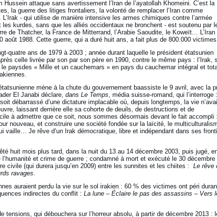
 Hussein attaque sans avertissement l’Iran de l’ayatollah Khomeini. C’est la
tes, la guerre des litiges frontaliers, la volonté de remplacer l’Iran comme
L’Irak - qui utilise de manière intensive les armes chimiques contre l’armée
nt les kurdes, sans que les alliés occidentaux ne bronchent - est soutenu par l
re de Thatcher, la France de Mitterrand, l’Arabie Saoudite, le Koweït… L’Iran
20 août 1988. Cette guerre, qui a duré huit ans, a fait plus de 800.000 victimes
t-quatre ans de 1979 à 2003 ; année durant laquelle le président étatsunien
ès celle livrée par son par son père en 1990, contre le même pays : l’Irak, s
le paysdes « Mille et un cauchemars » en pays du cauchemar intégral et tota
rakiennes.
étatsunienne mène à la chute du gouvernement baassiste le 9 avril, avec la p
ader El Janabi déclare,
dans Le Temps
, média suisse-romand, qui l’interroge 
 soit débarrassé d’une dictature implacable où, depuis longtemps, la vie n’avai
vre, laissant derrière elle sa cohorte de deuils, de destructions et de
ficile à admettre que ce soit, nous sommes désormais devant le fait accompli :
ur nouveau, et construire une société fondée sur la laïcité, le multiculturalis
ui vaille… Je rêve d’un Irak démocratique, libre et indépendant dans ses front
êté huit mois plus tard, dans la nuit du 13 au 14 décembre 2003, puis jugé, e
re l’humanité et crime de guerre ; condamné à mort et exécuté le 30 décembre
e civile (qui durera jusqu’en 2009) entre les sunnites et les chiites :
Le rêve 
ourds ravages.
es auraient perdu la vie sur le sol irakien : 60 % des victimes ont péri duran
ences indirectes du conflit :
La lune – Éclaire le pas des assassins – Vers l
e tensions, qui débouchera sur l’horreur absolu, à partir de décembre 2013 : 