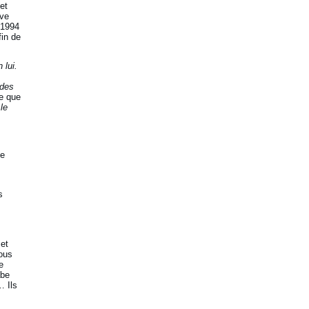
et
ive
 1994
fin de
 lui.
 des
re que
le
ue
s
 et
nous
e
abe
… Ils