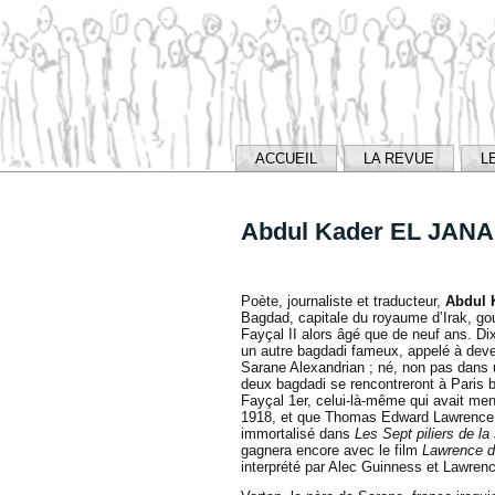
ACCUEIL
LA REVUE
L
Abdul Kader EL JANA
Poète, journaliste et traducteur,
Abdul 
Bagdad, capitale du royaume d’Irak, gouv
Fayçal II alors âgé que de neuf ans. Dix-
un autre bagdadi fameux, appelé à deven
Sarane Alexandrian ; né, non pas dans 
deux bagdadi se rencontreront à Paris bi
Fayçal 1er, celui-là-même qui avait mené
1918, et que Thomas Edward Lawrence 
immortalisé dans
Les Sept piliers de l
gagnera encore avec le film
Lawrence d
interprété par Alec Guinness et Lawrenc