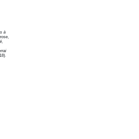
s à
rose,
é,
rrai
18).