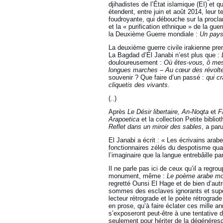
djihadistes de l’État islamique (EI) et 
étendent, entre juin et août 2014, leur t
foudroyante, qui débouche sur la procla
et la « purification ethnique » de la gu
la Deuxième Guerre mondiale :
Un pays…
La deuxième guerre civile irakienne pre
La Bagdad d’El Janabi n’est plus que :
douloureusement :
Où êtes-vous, ô mes
longues marches – Au cœur des révolt
souvenir ? Que faire d’un passé :
qui c
cliquetis des vivants.
(..)
Après
Le Désir libertaire, An-Noqta
et
F
Arapoetica
et la collection Petite bibl
Reflet dans un miroir des sables
, a par
El Janabi a écrit : « Les écrivains ara
fonctionnaires zélés du despotisme quand
l’imaginaire que la langue entrebâille par
Il ne parle pas ici de ceux qu’il a reg
monument, même :
Le poème arabe m
regretté Ounsi El Hage et de bien d’autr
sommes des esclaves ignorants et superf
lecteur rétrograde et le poète rétrogra
en prose, qu’à faire éclater ces mille a
s’exposeront peut-être à une tentative d
seulement pour hériter de la dégénérescen