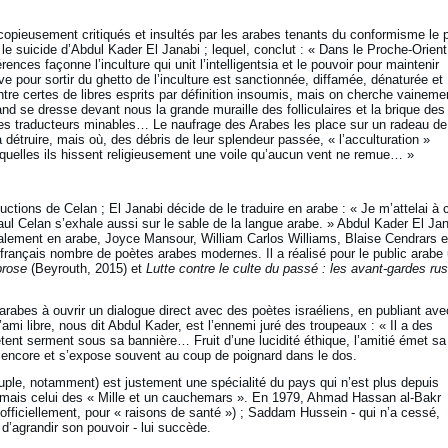
 copieusement critiqués et insultés par les arabes tenants du conformisme le 
r le suicide d’Abdul Kader El Janabi ; lequel, conclut : « Dans le Proche-Orient
ences façonne l’inculture qui unit l’intelligentsia et le pouvoir pour maintenir
e pour sortir du ghetto de l’inculture est sanctionnée, diffamée, dénaturée et
ntre certes de libres esprits par définition insoumis, mais on cherche vaineme
nd se dresse devant nous la grande muraille des folliculaires et la brique des
 des traducteurs minables… Le naufrage des Arabes les place sur un radeau de
détruire, mais où, des débris de leur splendeur passée, « l’acculturation »
squelles ils hissent religieusement une voile qu’aucun vent ne remue… »
uctions de Celan ; El Janabi décide de le traduire en arabe : « Je m’attelai à 
aul Celan s’exhale aussi sur le sable de la langue arabe. » Abdul Kader El Ja
 également en arabe, Joyce Mansour, William Carlos Williams, Blaise Cendrars e
n français nombre de poètes arabes modernes. Il a réalisé pour le public arabe
prose
(Beyrouth, 2015) et
Lutte contre le culte du passé : les avant-gardes ru
arabes à ouvrir un dialogue direct avec des poètes israéliens, en publiant ave
’ami libre, nous dit Abdul Kader, est l’ennemi juré des troupeaux : « Il a des
tent serment sous sa bannière… Fruit d’une lucidité éthique, l’amitié émet sa
s encore et s’expose souvent au coup de poignard dans le dos.
uple, notamment) est justement une spécialité du pays qui n’est plus depuis
 mais celui des « Mille et un cauchemars ». En 1979, Ahmad Hassan al-Bakr
(officiellement, pour « raisons de santé ») ; Saddam Hussein - qui n’a cessé,
 d’agrandir son pouvoir - lui succède.