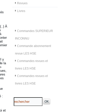
Revues
Livres
tés
(..) À
e
Commandes SUPERIEUR
à
onter
INCONNU
it
remier
Commande abonnement
revue LES HSE
l y
Commandes revues et
de la
o-
livres LES HSE
vues,
ures
Commandes revues et
les
livres LES HSE
ue
é :
i et