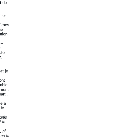
t de
ller
uvâmes
ue
ution
 –
e
ste
n.
s
et je
ont
sable
ement
arti,
ce à
 le
unis
t la
, ni
rès la