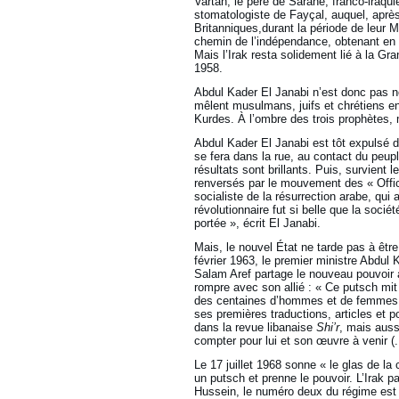
Vartan, le père de Sarane, franco-iraqui
stomatologiste de Fayçal, auquel, aprè
Britanniques,durant la période de leur 
chemin de l’indépendance, obtenant en 
Mais l’Irak resta solidement lié à la G
1958.
Abdul Kader El Janabi n’est donc pas né
mêlent musulmans, juifs et chrétiens e
Kurdes. À l’ombre des trois prophètes, 
Abdul Kader El Janabi est tôt expulsé d
se fera dans la rue, au contact du peupl
résultats sont brillants. Puis, survient l
renversés par le mouvement des « Officie
socialiste de la résurrection arabe, qui
révolutionnaire fut si belle que la socié
portée », écrit El Janabi.
Mais, le nouvel État ne tarde pas à être
février 1963, le premier ministre Abdul
Salam Aref partage le nouveau pouvoir 
rompre avec son allié : « Ce putsch mit
des centaines d’hommes et de femmes da
ses premières traductions, articles et
dans la revue libanaise
Shi’r
, mais auss
compter pour lui et son œuvre à venir (.
Le 17 juillet 1968 sonne « le glas de la
un putsch et prenne le pouvoir. L’Irak p
Hussein, le numéro deux du régime est 