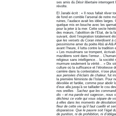
ses amis du
Désir libertaire
interrogent 
révolte.
El Janabi écrit : « Il nous fallait rêver
de fond en comble l’arsenal de notre ma
ruines, l’audace avait les idées large
quelque mis en bouche avec les qarmates
pour la jeter à la mer. Cette secte hérét
des mœurs, l’abolition de l’Etat, de la f
suivant, dont l’inspiration totalement ét
que les versets du Coran interdisent à 
pessimisme amer du poète Abû al-Alâ Al
avant l’heure, il lutta contre la traditio
« Les musulmans se trompent, écrivait-il
mazdéens sont dans l’erreur… L’humanit
religieux sans intelligence… la société 
murmure seulement la vérité… » Dix sièc
culture où la suffisance et l’étroitesse
carrière dans la contestation, n’ose plu
aux pensées d’éclairs de chaleur
, fut i
la première féministe de l’Islam. Pour n
dévoilée et fardée, comme pour abolir l
d’eux alla jusqu’à se taillader le cou d
nos oreilles :
Sachez que les commandem
dis – et ma parole est sagesse-, nous s
déchirez ce voile qui vous sépare de v
à elles dans les moments de désolation. L
fleur de cette vie qu’il faut cueillir et
disparaisse. Que le pauvre soit l’égal d
de punition, ni de prohibition, ni d’oblig