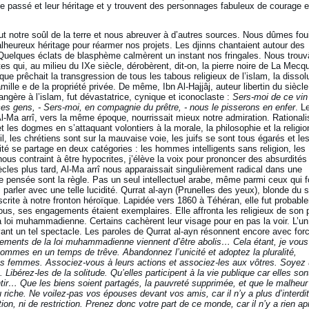
le passé et leur héritage et y trouvent des personnages fabuleux de courage e
 tout notre soûl de la terre et nous abreuver à d’autres sources. Nous dûmes foui
lheureux héritage pour réarmer nos projets. Les djinns chantaient autour des
s. Quelques éclats de blasphème calmèrent un instant nos fringales. Nous tro
 qui, au milieu du IXe siècle, dérobèrent, dit-on, la pierre noire de La Mecq
ique prêchait la transgression de tous les tabous religieux de l’islam, la dissol
amille e de la propriété privée. De même, Ibn Al-Hajjâj, auteur libertin du siècle
rangère à l’islam, fut dévastatrice, cynique et iconoclaste :
Sers-moi de ce vin
ces gens, - Sers-moi, en compagnie du prêtre, - nous le pisserons en enfer
. L
-Ma arrî, vers la même époque, nourrissait mieux notre admiration. Rationali
n et les dogmes en s’attaquant volontiers à la morale, la philosophie et la religio
, les chrétiens sont sur la mauvaise voie, les juifs se sont tous égarés et le
é se partage en deux catégories : les hommes intelligents sans religion, les
nous contraint à être hypocrites, j’élève la voix pour prononcer des absurdités 
les plus tard, Al-Ma arrî nous apparaissait singulièrement radical dans une
 de pensée sont la règle. Pas un seul intellectuel arabe, même parmi ceux qui f
s parler avec une telle lucidité. Qurrat al-ayn (Prunelles des yeux), blonde du 
nscrite à notre fronton héroïque. Lapidée vers 1860 à Téhéran, elle fut probabl
ous, ses engagements étaient exemplaires. Elle affronta les religieux de son p
a loi muhammadienne. Certains cachèrent leur visage pour en pas la voir. L’un
evant un tel spectacle. Les paroles de Qurrat al-ayn résonnent encore avec for
ents de la loi muhammadienne viennent d’être abolis… Cela étant, je vous
ommes en un temps de trêve. Abandonnez l’unicité et adoptez la pluralité,
os femmes. Associez-vous à leurs actions et associez-les aux vôtres. Soyez 
ibérez-les de la solitude. Qu’elles participent à la vie publique car elles son
 sentir… Que les biens soient partagés, la pauvreté supprimée, et que le malheur
u riche. Ne voilez-pas vos épouses devant vos amis, car il n’y a plus d’interdit
ation, ni de restriction. Prenez donc votre part de ce monde, car il n’y a rien ap