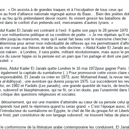
ce : « On assista à de grandes traques et à l’inculpation de tous ceux qui
ve au front d’alliance nationale regroupé autour du Baas… Bien des poètes do
 au feu qu’ils prétendaient devoir nourrir. Ils vinrent grossir les bataillons de
nt dans le confort d’un prétendu exil, mercenaires d’autres tyrans. »
l Kader El Janabi est contraint à l’exil. Il quitte son pays le 28 janvier 1970 
tre son militantisme politique et sa condition de poète : « Je me répétais qu’il n
ndre jusqu’au marxisme, mais qu’il aurait fait beau voir le marxisme chercher 
terminai pour armer mon individualité de réflexes qui me permettraient d’affr
is me vouer aux thèses de telle ou telle doctrine. » Abdul Kader El Janabi ava
te irakien ; à Londres, il sera poète, militant révolutionnaire, mais aussi le p
ace du savoir hippie où la pensée est un pain que l’on partage et dont une part
oleil. »
res, Abdul Kader El Janabi quitte Londres le 16 mai 1972pour gagner Paris. I
t également la capitale du surréalisme (..) Pour promouvoir cette vision claire 
e responsabilité, El Janabi va créer en 1973, avec Mohamed Awad, la revue né
 al-ibâhiyya
) ; une aventure qui durera jusqu’en 1975. Lui succéderont les re
lsi, en 1982 et
Farâdis
(
Les paradis
), une grande quantité de tracts, de broch
e, subversif et blasphématoire, qui ne fit, on s’en doute, pas l’unanimité dans 
critique des questions religieuses et sociales.
du détournement, qui est une manière d’atteindre au cœur de sa pensée celui q
pprends tout petit te réprimera quand tu seras grand. » C’est l’époque aussi, il
introducteur du surréalisme en Égypte, le chef de file du groupe Art et Libert
ur froid, part constitutive de son langage subversif, ne trouvent hélas de place
 le conformisme de la littérature arabe contemporaine les conduisent, El Janab