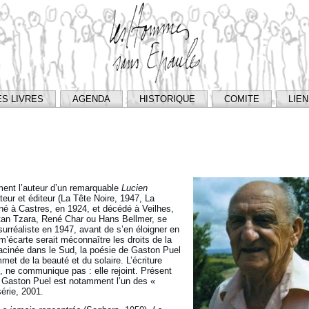
ES LIVRES
AGENDA
HISTORIQUE
COMITE
LIE
mment l’auteur d’un remarquable
Lucien
eur et éditeur (La Tête Noire, 1947, La
né à Castres, en 1924, et décédé à Veilhes,
istan Tzara, René Char ou Hans Bellmer, se
urréaliste en 1947, avant de s’en éloigner en
’écarte serait méconnaître les droits de la
racinée dans le Sud, la poésie de Gaston Puel
mmet de la beauté et du solaire. L’écriture
, ne communique pas : elle rejoint. Présent
, Gaston Puel est notamment l’un des «
érie, 2001.