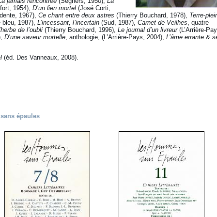
La jamais rencontrée
(Seghers, 1950),
La
ort, 1954),
D’un lien mortel
(José Corti,
dente, 1967),
Ce chant entre deux astres
(Thierry Bouchard, 1978),
Terre-plei
 bleu, 1987),
L’incessant, l’incertain
(Sud, 1987),
Carnet de Veilhes
, quatre
’herbe de l’oubli
(Thierry Bouchard, 1996),
Le journal d’un livreur
(L’Arrière-Pay
),
D’une saveur mortelle
, anthologie, (L’Arrière-Pays, 2004),
L’âme errante & s
l
(éd. Des Vanneaux, 2008).
 sans épaules