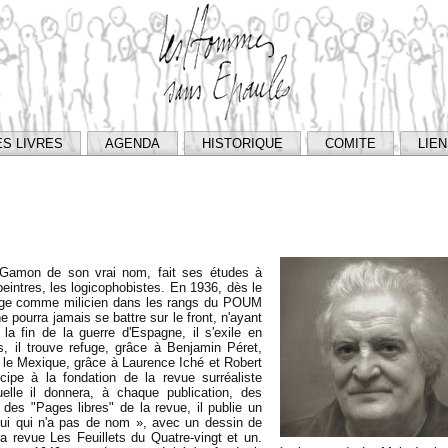
ES LIVRES
AGENDA
HISTORIQUE
COMITE
LIE
 Gamon de son vrai nom, fait ses études à
peintres, les logicophobistes. En 1936, dès le
ngage comme milicien dans les rangs du POUM
 ne pourra jamais se battre sur le front, n'ayant
la fin de la guerre d'Espagne, il s'exile en
s, il trouve refuge, grâce à Benjamin Péret,
r le Mexique, grâce à Laurence Iché et Robert
cipe à la fondation de la revue surréaliste
elle il donnera, à chaque publication, des
des "Pages libres" de la revue, il publie un
elui qui n'a pas de nom », avec un dessin de
a revue Les Feuillets du Quatre-vingt et un.