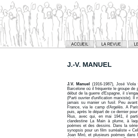
ACCUEIL
LA REVUE
L
J.-V. MANUEL
J.V. Manuel
(1916-1987), José Viola
Barcelone où il fréquente le groupe de 
début de la guerre d'Espagne, il s'e
(Parti ouvrier d'unification marxiste). Il
jamais su manier un fusil. Peu avant 
France, via le camp d'Argelès. A Pari
puis, après le départ de ce dernier pou
Rius, avec qui, en mai 1941, il parti
clandestine La Main à plume, à laqu
poèmes et des dessins. Dans la série 
synopsis pour un film surréaliste « C
Joan Miró, et plusieurs poèmes dans l