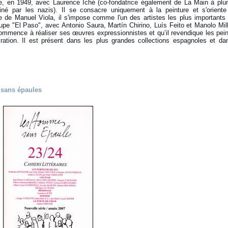
ne, en 1949, avec Laurence Iché (co-fondatrice également de La Main à plu
é par les nazis). Il se consacre uniquement à la peinture et s'oriente
me de Manuel Viola, il s'impose comme l'un des artistes les plus importants
e "El Paso", avec Antonio Saura, Martín Chirino, Luís Feito et Manolo Mill
l commence à réaliser ses œuvres expressionnistes et qu’il revendique les pei
ation. Il est présent dans les plus grandes collections espagnoles et da
 sans épaules