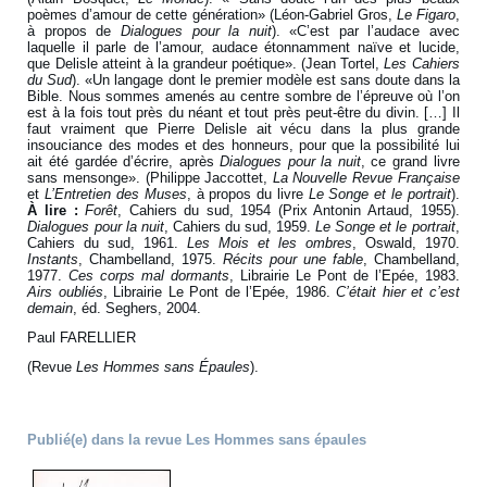
poèmes d’amour de cette génération» (Léon-Gabriel Gros,
Le Figaro
,
à propos de
Dialogues pour la nuit
). «C’est par l’audace avec
laquelle il parle de l’amour, audace étonnamment naïve et lucide,
que Delisle atteint à la grandeur poétique». (Jean Tortel,
Les Cahiers
du Sud
). «Un langage dont le premier modèle est sans doute dans la
Bible. Nous sommes amenés au centre sombre de l’épreuve où l’on
est à la fois tout près du néant et tout près peut-être du divin. […] Il
faut vraiment que Pierre Delisle ait vécu dans la plus grande
insouciance des modes et des honneurs, pour que la possibilité lui
ait été gardée d’écrire, après
Dialogues pour la nuit
, ce grand livre
sans mensonge». (Philippe Jaccottet,
La Nouvelle Revue Française
et
L’Entretien des Muses
, à propos du livre
Le Songe et le portrait
).
À lire :
Forêt
, Cahiers du sud, 1954 (Prix Antonin Artaud, 1955).
Dialogues pour la nuit
, Cahiers du sud, 1959.
Le Songe et le portrait
,
Cahiers du sud, 1961.
Les Mois et les ombres
, Oswald, 1970.
Instants
, Chambelland, 1975.
Récits pour une fable
, Chambelland,
1977.
Ces corps mal dormants
, Librairie Le Pont de l’Epée, 1983.
Airs oubliés
, Librairie Le Pont de l’Epée, 1986.
C’était hier et c’est
demain
, éd. Seghers, 2004.
Paul FARELLIER
(Revue
Les Hommes sans Épaules
).
Publié(e) dans la revue Les Hommes sans épaules