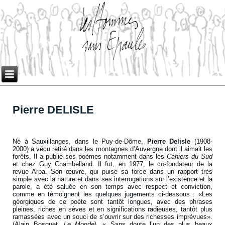
Pierre DELISLE
Né à Sauxillanges, dans le Puy-de-Dôme,
Pierre Delisle
(1908-
2000) a vécu retiré dans les montagnes d’Auvergne dont il aimait les
forêts. Il a publié ses poèmes notamment dans les
Cahiers du Sud
et chez Guy Chambelland. Il fut, en 1977, le co-fondateur de la
revue Arpa. Son œuvre, qui puise sa force dans un rapport très
simple avec la nature et dans ses interrogations sur l’existence et la
parole, a été saluée en son temps avec respect et conviction,
comme en témoignent les quelques jugements ci-dessous : «Les
géorgiques de ce poète sont tantôt longues, avec des phrases
pleines, riches en sèves et en significations radieuses, tantôt plus
ramassées avec un souci de s’ouvrir sur des richesses imprévues».
(Alain Bosquet,
Le Monde
). « Sans doute l’un des plus beaux