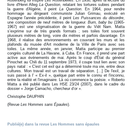
Rosenberg lui inspire
Les Rosenbelles
. En 1958, après la lecture du
livre d'Henri Alleg
La Question
, relatant les tortures subies pendant
la guerre d'Algérie, il peint
La Question
. En 1964, pour rendre
hommage au dirigeant communiste Julian Grimau, exécuté en
Espagne l'année précédente, il peint
Les Puissances du désordre
,
une composition de neuf mètres de longueur.
Burn, baby bu
(1965-
1967) est une stigmatisation de la guerre du Viêt Nam. Matta
s’exprime sur de très grands formats ; ses toiles font souvent
plusieurs mètres de long, voire dix mètres et parfois davantage. En
1968, il réalise des environnements en couvrant les murs et les
plafonds du musée d'Art moderne de la Ville de Paris avec ses
toiles. La même année, en janvier, Matta participe au premier
congrès culturel de La Havane, à Cuba. En France, il prend une part
active aux événements de mai. Après le coup d'État du général
Pinochet au Chili du 11 septembre 1973, il coupe tout lien avec son
pays natal : « C'est cet exil qui a déterminé toute ma vie, entre deux
cultures. Mon travail est un travail de séparation. [...] De l'exil, je
suis passé à l' « Ex-il », quelque part entre le connu et l'inconnu,
entre la réalité et l'imaginaire. Là où commence la poésie. » Roberto
Matta a été publié dans Les HSE 23/24 (2007), dans le cadre du
dossier « Jorge Camacho, chercheur d’or ».
Christophe DAUPHIN
(Revue
Les Hommes sans Épaules
).
Publié(e) dans la revue Les Hommes sans épaules