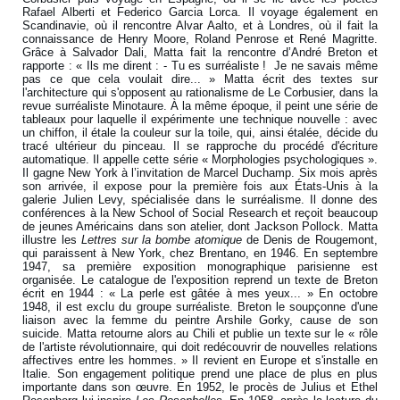
Rafael Alberti et Federico Garcia Lorca. Il voyage également en
Scandinavie, où il rencontre Alvar Aalto, et à Londres, où il fait la
connaissance de Henry Moore, Roland Penrose et René Magritte.
Grâce à Salvador Dali, Matta fait la rencontre d’André Breton et
rapporte : « Ils me dirent : - Tu es surréaliste ! Je ne savais même
pas ce que cela voulait dire... » Matta écrit des textes sur
l'architecture qui s'opposent au rationalisme de Le Corbusier, dans la
revue surréaliste Minotaure. À la même époque, il peint une série de
tableaux pour laquelle il expérimente une technique nouvelle : avec
un chiffon, il étale la couleur sur la toile, qui, ainsi étalée, décide du
tracé ultérieur du pinceau. Il se rapproche du procédé d'écriture
automatique. Il appelle cette série « Morphologies psychologiques ».
Il gagne New York à l’invitation de Marcel Duchamp. Six mois après
son arrivée, il expose pour la première fois aux États-Unis à la
galerie Julien Levy, spécialisée dans le surréalisme. Il donne des
conférences à la New School of Social Research et reçoit beaucoup
de jeunes Américains dans son atelier, dont Jackson Pollock. Matta
illustre les
Lettres sur la bombe atomique
de Denis de Rougemont,
qui paraissent à New York, chez Brentano, en 1946. En septembre
1947, sa première exposition monographique parisienne est
organisée. Le catalogue de l'exposition reprend un texte de Breton
écrit en 1944 : « La perle est gâtée à mes yeux... » En octobre
1948, il est exclu du groupe surréaliste. Breton le soupçonne d'une
liaison avec la femme du peintre Arshile Gorky, cause de son
suicide. Matta retourne alors au Chili et publie un texte sur le « rôle
de l'artiste révolutionnaire, qui doit redécouvrir de nouvelles relations
affectives entre les hommes. » Il revient en Europe et s'installe en
Italie. Son engagement politique prend une place de plus en plus
importante dans son œuvre. En 1952, le procès de Julius et Ethel