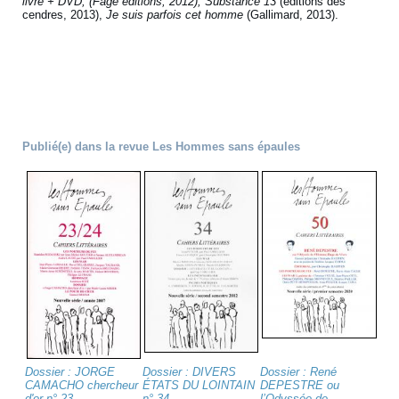
livre + DVD, (Fage éditions, 2012), Substance 13
(éditions des
cendres, 2013),
Je suis parfois cet homme
(Gallimard, 2013).
Publié(e) dans la revue Les Hommes sans épaules
Dossier : JORGE
Dossier : DIVERS
Dossier : René
CAMACHO chercheur
ÉTATS DU LOINTAIN
DEPESTRE ou
d'or n° 23
n° 34
l’Odyssée de