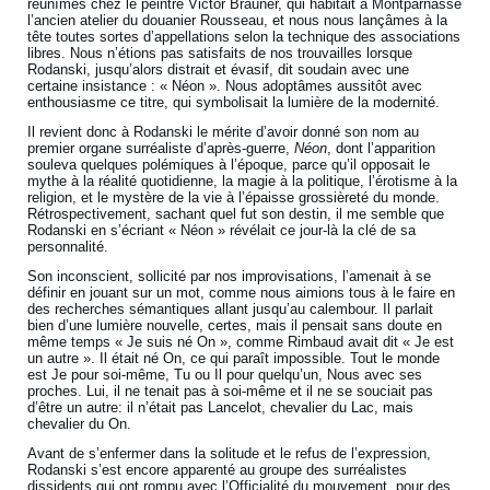
réunîmes chez le peintre Victor Brauner, qui habitait à Montparnasse
l’ancien atelier du douanier Rousseau, et nous nous lançâmes à la
tête toutes sortes d’appellations selon la technique des associations
libres. Nous n’étions pas satisfaits de nos trouvailles lorsque
Rodanski, jusqu’alors distrait et évasif, dit soudain avec une
certaine insistance : « Néon ». Nous adoptâmes aussitôt avec
enthousiasme ce titre, qui symbolisait la lumière de la modernité.
Il revient donc à Rodanski le mérite d’avoir donné son nom au
premier organe surréaliste d’après-guerre,
Néon
, dont l’apparition
souleva quelques polémiques à l’époque, parce qu’il opposait le
mythe à la réalité quotidienne, la magie à la politique, l’érotisme à la
religion, et le mystère de la vie à l’épaisse grossièreté du monde.
Rétrospectivement, sachant quel fut son destin, il me semble que
Rodanski en s’écriant « Néon » révélait ce jour-là la clé de sa
personnalité.
Son inconscient, sollicité par nos improvisations, l’amenait à se
définir en jouant sur un mot, comme nous aimions tous à le faire en
des recherches sémantiques allant jusqu’au calembour. Il parlait
bien d’une lumière nouvelle, certes, mais il pensait sans doute en
même temps « Je suis né On », comme Rimbaud avait dit « Je est
un autre ». Il était né On, ce qui paraît impossible. Tout le monde
est Je pour soi-même, Tu ou Il pour quelqu’un, Nous avec ses
proches. Lui, il ne tenait pas à soi-même et il ne se souciait pas
d’être un autre: il n’était pas Lancelot, chevalier du Lac, mais
chevalier du On.
Avant de s’enfermer dans la solitude et le refus de l’expression,
Rodanski s’est encore apparenté au groupe des surréalistes
dissidents qui ont rompu avec l’Officialité du mouvement, pour des