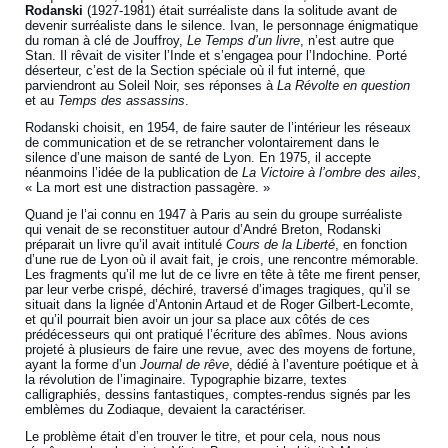
Rodanski
(1927-1981) était surréaliste dans la solitude avant de
devenir surréaliste dans le silence. Ivan, le personnage énigmatique
du roman à clé de Jouffroy,
Le Temps d’un livre
, n’est autre que
Stan. Il rêvait de visiter l’Inde et s’engagea pour l’Indochine. Porté
déserteur, c’est de la Section spéciale où il fut interné, que
parviendront au Soleil Noir, ses réponses à
La Révolte en question
et au
Temps des assassins
.
Rodanski choisit, en 1954, de faire sauter de l’intérieur les réseaux
de communication et de se retrancher volontairement dans le
silence d’une maison de santé de Lyon. En 1975, il accepte
néanmoins l’idée de la publication de
La Victoire à l’ombre des ailes
,
« La mort est une distraction passagère. »
Quand je l’ai connu en 1947 à Paris au sein du groupe surréaliste
qui venait de se reconstituer autour d’André Breton, Rodanski
préparait un livre qu’il avait intitulé
Cours de la Liberté
, en fonction
d’une rue de Lyon où il avait fait, je crois, une rencontre mémorable.
Les fragments qu’il me lut de ce livre en tête à tête me firent penser,
par leur verbe crispé, déchiré, traversé d’images tragiques, qu’il se
situait dans la lignée d’Antonin Artaud et de Roger Gilbert-Lecomte,
et qu’il pourrait bien avoir un jour sa place aux côtés de ces
prédécesseurs qui ont pratiqué l’écriture des abîmes. Nous avions
projeté à plusieurs de faire une revue, avec des moyens de fortune,
ayant la forme d’un
Journal de rêve
, dédié à l’aventure poétique et à
la révolution de l’imaginaire. Typographie bizarre, textes
calligraphiés, dessins fantastiques, comptes-rendus signés par les
emblèmes du Zodiaque, devaient la caractériser.
Le problème était d’en trouver le titre, et pour cela, nous nous