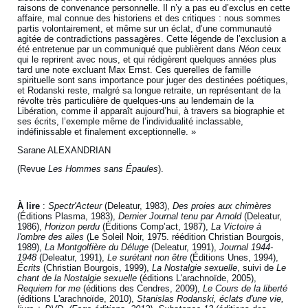
raisons de convenance personnelle. Il n’y a pas eu d’exclus en cette
affaire, mal connue des historiens et des critiques : nous sommes
partis volontairement, et même sur un éclat, d’une communauté
agitée de contradictions passagères. Cette légende de l’exclusion a
été entretenue par un communiqué que publièrent dans
Néon
ceux
qui le reprirent avec nous, et qui rédigèrent quelques années plus
tard une note excluant Max Ernst. Ces querelles de famille
spirituelle sont sans importance pour juger des destinées poétiques,
et Rodanski reste, malgré sa longue retraite, un représentant de la
révolte très particulière de quelques-uns au lendemain de la
Libération, comme il apparaît aujourd’hui, à travers sa biographie et
ses écrits, l’exemple même de l’individualité inclassable,
indéfinissable et finalement exceptionnelle. »
Sarane ALEXANDRIAN
(Revue
Les Hommes sans Épaules
).
À lire
:
Spectr'Acteur
(Deleatur, 1983),
Des proies aux chimères
(Éditions Plasma, 1983),
Dernier Journal tenu par Arnold
(Deleatur,
1986),
Horizon perdu
(Éditions Comp’act, 1987),
La Victoire à
l'ombre des ailes
(Le Soleil Noir, 1975. réédition Christian Bourgois,
1989),
La Montgolfière du Déluge
(Deleatur, 1991),
Journal 1944-
1948
(Deleatur, 1991),
Le surétant non être
(Éditions Unes, 1994),
Écrits
(Christian Bourgois, 1999),
La Nostalgie sexuelle
, suivi de
Le
chant de la Nostalgie sexuelle
(éditions L'arachnoïde, 2005),
Requiem for me
(éditions des Cendres, 2009),
Le Cours de la liberté
(éditions L'arachnoïde, 2010),
Stanislas Rodanski, éclats d'une vie,