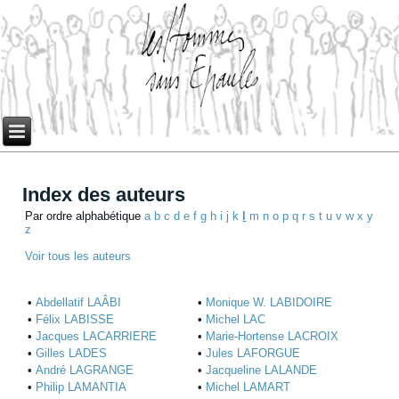
Index des auteurs
Par ordre alphabétique
a
b
c
d
e
f
g
h
i
j
k
l
m
n
o
p
q
r
s
t
u
v
w
x
y
z
Voir tous les auteurs
•
Abdellatif LAÂBI
•
Monique W. LABIDOIRE
•
Félix LABISSE
•
Michel LAC
•
Jacques LACARRIERE
•
Marie-Hortense LACROIX
•
Gilles LADES
•
Jules LAFORGUE
•
André LAGRANGE
•
Jacqueline LALANDE
•
Philip LAMANTIA
•
Michel LAMART