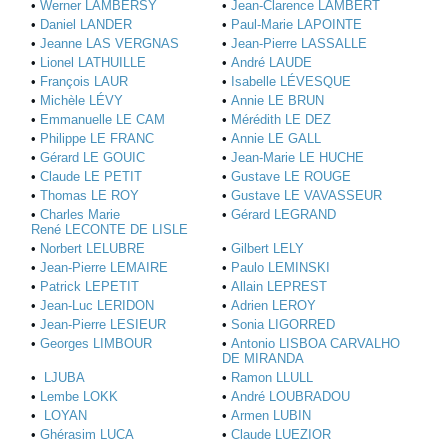
•
Werner LAMBERSY
•
Jean-Clarence LAMBERT
•
Daniel LANDER
•
Paul-Marie LAPOINTE
•
Jeanne LAS VERGNAS
•
Jean-Pierre LASSALLE
•
Lionel LATHUILLE
•
André LAUDE
•
François LAUR
•
Isabelle LÉVESQUE
•
Michèle LÉVY
•
Annie LE BRUN
•
Emmanuelle LE CAM
•
Mérédith LE DEZ
•
Philippe LE FRANC
•
Annie LE GALL
•
Gérard LE GOUIC
•
Jean-Marie LE HUCHE
•
Claude LE PETIT
•
Gustave LE ROUGE
•
Thomas LE ROY
•
Gustave LE VAVASSEUR
•
Charles Marie
•
Gérard LEGRAND
René LECONTE DE LISLE
•
Norbert LELUBRE
•
Gilbert LELY
•
Jean-Pierre LEMAIRE
•
Paulo LEMINSKI
•
Patrick LEPETIT
•
Allain LEPREST
•
Jean-Luc LERIDON
•
Adrien LEROY
•
Jean-Pierre LESIEUR
•
Sonia LIGORRED
•
Georges LIMBOUR
•
Antonio LISBOA CARVALHO
DE MIRANDA
•
LJUBA
•
Ramon LLULL
•
Lembe LOKK
•
André LOUBRADOU
•
LOYAN
•
Armen LUBIN
•
Ghérasim LUCA
•
Claude LUEZIOR