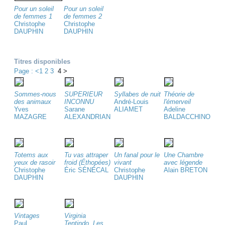
Pour un soleil
Pour un soleil
de femmes 1
de femmes 2
Christophe
Christophe
DAUPHIN
DAUPHIN
Titres disponibles
Page : <
1
2
3
4
>
Sommes-nous
SUPERIEUR
Syllabes de nuit
Théorie de
des animaux
INCONNU
André-Louis
l'émerveil
Yves
Sarane
ALIAMET
Adeline
MAZAGRE
ALEXANDRIAN
BALDACCHINO
Totems aux
Tu vas attraper
Un fanal pour le
Une Chambre
yeux de rasoir
froid (Éthopées)
vivant
avec légende
Christophe
Éric SÉNÉCAL
Christophe
Alain BRETON
DAUPHIN
DAUPHIN
Vintages
Virginia
Paul
Tentindo, Les