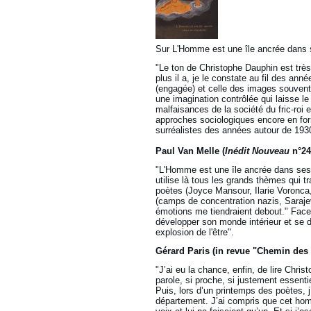
Sur L'Homme est une île ancrée dans
"Le ton de Christophe Dauphin est très 
plus il a, je le constate au fil des ann
(engagée) et celle des images souvent 
une imagination contrôlée qui laisse le
malfaisances de la société du fric-roi
approches sociologiques encore en fo
surréalistes des années autour de 1930,
Paul Van Melle (
Inédit Nouveau
n°24
"L'Homme est une île ancrée dans ses
utilise là tous les grands thèmes qui tr
poètes (Joyce Mansour, Ilarie Voronca
(camps de concentration nazis, Sarajev
émotions me tiendraient debout." Face à
développer son monde intérieur et se dr
explosion de l'être".
Gérard Paris (in revue "Chemin des l
"J’ai eu la chance, enfin, de lire Chr
parole, si proche, si justement essent
Puis, lors d’un printemps des poètes, j
département. J’ai compris que cet homm