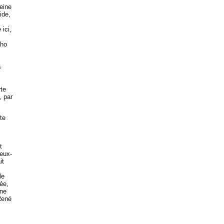
peine
ide,
 ici,
cho
s
rte
, par
te
t
 eux-
it
le
née,
 ne
René