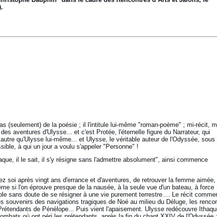
.
as (seulement) de la poésie ; il l'intitule lui-même "roman-poème" ; mi-récit, m
 des aventures d'Ulysse... et c'est Protée, l'éternelle figure du Narrateur, qui
l autre qu'Ulysse lui-même... et Ulysse, le véritable auteur de l'Odyssée, sous 
ible, à qui un jour a voulu s'appeler "Personne" !
que, il le sait, il s'y résigne sans l'admettre absolument", ainsi commence
chez soi après vingt ans d'errance et d'aventures, de retrouver la femme aimée,
même si l'on éprouve presque de la nausée, à la seule vue d'un bateau, à force
imple sans doute de se résigner à une vie purement terrestre.... Le récit comm
s souvenirs des navigations tragiques de Noé au milieu du Déluge, les renco
 Prétendants de Pénélope... Puis vient l'apaisement. Ulysse redécouvre Ithaqu
ombats où ont péri les prétendants, après la fin du chant XXIV de l'Odyssée 