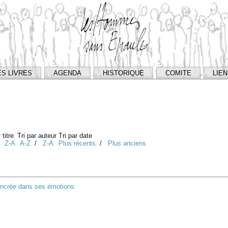
ES LIVRES
AGENDA
HISTORIQUE
COMITE
LIE
 titre
Tri par auteur
Tri par date
/
Z-A
A-Z
/
Z-A
Plus récents
/
Plus anciens
ancrée dans ses émotions