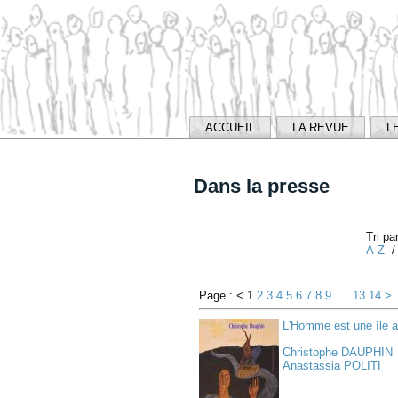
ACCUEIL
LA REVUE
L
Dans la presse
Tri par
A-Z
Page : <
1
2
3
4
5
6
7
8
9
...
13
14
>
L'Homme est une île 
Christophe DAUPHIN
Anastassia POLITI