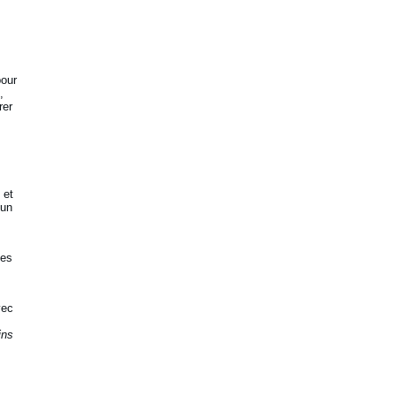
pour
,
rer
 et
 un
tes
vec
ins