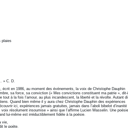
s plaies
… » C. D.
 écrit en 1986, au moment des événements, la voix de Christophe Dauphin
mbre, sa force, sa conviction (« Mes convictions constituent ma patrie », dit-il)
 tout à la fois l’amour, au plus incandescent, la liberté et la révolte. Autant di
’y tiens. Quand bien même il y aura chez Christophe Dauphin des expériences
couvrir ici, expériences jamais gratuites, jamais dans l’aboli bibelot d’inanité
« voix résolument insoumise » ainsi que l’affirme Lucien Wasselin. Une poési
and lui-même est irréductiblement fidèle à la poésie.
 vie,
it le poète.