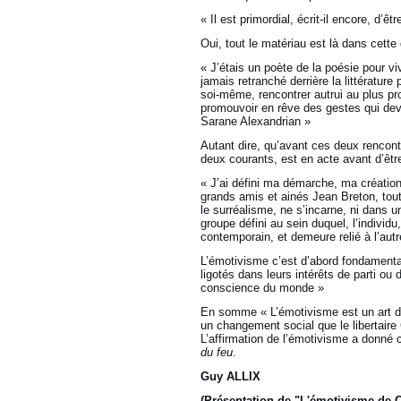
« Il est primordial, écrit-il encore, d’
Oui, tout le matériau est là dans cett
« J’étais un poète de la poésie pour v
jamais retranché derrière la littérature p
soi-même, rencontrer autrui au plus pr
promouvoir en rêve des gestes qui devi
Sarane Alexandrian »
Autant dire, qu’avant ces deux rencon
deux courants, est en acte avant d’être
« J’ai défini ma démarche, ma créatio
grands amis et ainés Jean Breton, tout
le surréalisme, ne s’incarne, ni dans
groupe défini au sein duquel, l’individ
contemporain, et demeure relié à l’autr
L’émotivisme c’est d’abord fondamentale
ligotés dans leurs intérêts de parti ou
conscience du monde »
En somme « L’émotivisme est un art de
un changement social que le libertair
L’affirmation de l’émotivisme a donné
du feu
.
Guy ALLIX
(Présentation de "L'émotivisme de C