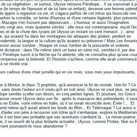
e de sa végétation ; et surtout, Ulysse retrouve Pénélope... Il se souvenait à 
evue (le temps de l'épouser et de lui faire un enfant), devenue une femme splend
le appris à organiser sa vie, et s'agace parfois de cet intrus qui bouscule ses
arfois la comédie, se teinte d'humour et d'une certaine légèreté, plus présente
 Mazagre n'en fussent pas dépourvues... L'humour, et aussi l'imagination.
ris vingt ans, mais quarante siècles ; elle nous est contemporaine, reçoit l'é
bes et de la chute des tyrans (et Ulysse un instant se sent menacé...) ; ainsi
, qui avaient fui dans les montagnes les attaques des pirates, perdent en
dernité, la langue et la culture qu'ils avaient su préserver ! Mais Les Amant
ession assez sombre ; Ithaque vit sous l'ombre de la puissante et violente
e dictature ; dans l'île même sévit un tueur en série mû, semble-t-il, par des
 Pénélope survit à la flèche qui l'a atteinte, elle ne connaîtra plus qu'une cou
compense pas la brièveté. Et l'histoire s'achève, comme elle avait commencé
à se révèle vrai :
urs cailloux d'une chair jumelle qui en six mois, sous mes yeux impuissants, 
plus à Mentor, le (faux ?) prophète, qu'à annoncer la fin du monde. Une fin ? Ce
ans doute l'auteur a-t-il voulu qu'il en soit ainsi. Ulysse ne veut plus, ne peu
élope semble sceller son destin, en cinq petites lignes. Et pourtant, les Grecs
isser mourir Ulysse dans son île : après le massacre des prétendants, il sera
u en Étolie, voire même en Italie, où il se serait réconcilié avec Énée !... Et
rétend même qu'il aurait atteint les bords du Rhin... Et Télémaque ? Lui aussi a 
ni d'aider son père à recouvrer son trône qu'il s'embarque, explore la Méditerra
 il est bien peu probable que ses aventures s'arrêtent là... Le roman-poème
e, il se nourrit de la plus brûlante actualité ; Ulysse, comme Protée, Noé ou 
ent pourraient-ils nous abandonner ?