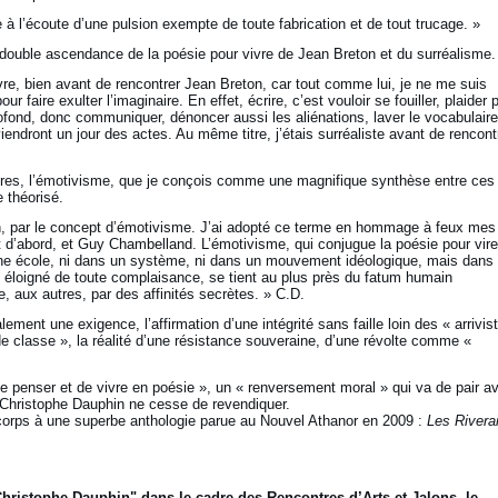
être à l’écoute d’une pulsion exempte de toute fabrication et de tout trucage. »
e double ascendance de la poésie pour vivre de Jean Breton et du surréalisme.
ivre, bien avant de rencontrer Jean Breton, car tout comme lui, je ne me suis
our faire exulter l’imaginaire. En effet, écrire, c’est vouloir se fouiller, plaider 
ofond, donc communiquer, dénoncer aussi les aliénations, laver le vocabulaire
endront un jour des actes. Au même titre, j’étais surréaliste avant de rencont
tres, l’émotivisme, que je conçois comme une magnifique synthèse entre ces
 théorisé.
n, par le concept d’émotivisme. J’ai adopté ce terme en hommage à feux mes
 d’abord, et Guy Chambelland. L’émotivisme, qui conjugue la poésie pour vire
 une école, ni dans un système, ni dans un mouvement idéologique, mais dans
u, éloigné de toute complaisance, se tient au plus près du fatum humain
e, aux autres, par des affinités secrètes. » C.D.
ment une exigence, l’affirmation d’une intégrité sans faille loin des « arrivis
 de classe », la réalité d’une résistance souveraine, d’une révolte comme «
 penser et de vivre en poésie », un « renversement moral » qui va de pair a
e Christophe Dauphin ne cesse de revendiquer.
 corps à une superbe anthologie parue au Nouvel Athanor en 2009 :
Les Rivera
hristophe Dauphin" dans le cadre des Rencontres d’Arts et Jalons, le