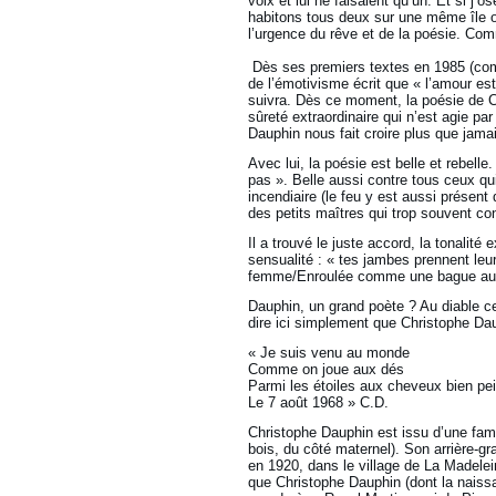
voix et lui ne faisaient qu’un. Et si j
habitons tous deux sur une même île o
l’urgence du rêve et de la poésie. Comme
Dès ses premiers textes en 1985 (comm
de l’émotivisme écrit que « l’amour es
suivra. Dès ce moment, la poésie de 
sûreté extraordinaire qui n’est agie par
Dauphin nous fait croire plus que jam
Avec lui, la poésie est belle et rebelle
pas ». Belle aussi contre tous ceux qu
incendiaire (le feu y est aussi présent
des petits maîtres qui trop souvent conf
Il a trouvé le juste accord, la tonalit
sensualité : « tes jambes prennent le
femme/Enroulée comme une bague autou
Dauphin, un grand poète ? Au diable ces
dire ici simplement que Christophe Dau
« Je suis venu au monde
Comme on joue aux dés
Parmi les étoiles aux cheveux bien pe
Le 7 août 1968 » C.D.
Christophe Dauphin est issu d’une fami
bois, du côté maternel). Son arrière-gr
en 1920, dans le village de La Madelei
que Christophe Dauphin (dont la naiss