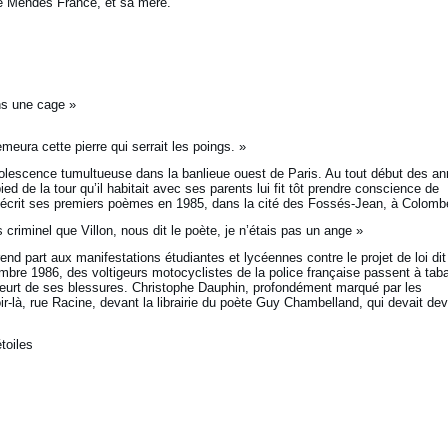
re Mendès France, et sa mère.
ns une cage »
eura cette pierre qui serrait les poings. »
lescence tumultueuse dans la banlieue ouest de Paris. Au tout début des a
pied de la tour qu’il habitait avec ses parents lui fit tôt prendre conscience de
in écrit ses premiers poèmes en 1985, dans la cité des Fossés-Jean, à Colomb
criminel que Villon, nous dit le poète, je n’étais pas un ange »
end part aux manifestations étudiantes et lycéennes contre le projet de loi dit
mbre 1986, des voltigeurs motocyclistes de la police française passent à tab
urt de ses blessures. Christophe Dauphin, profondément marqué par les
r-là, rue Racine, devant la librairie du poète Guy Chambelland, qui devait dev
toiles