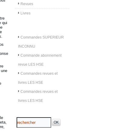
nous
Revues
Livres
tre
e qui
ne
he
s.
Commandes SUPERIEUR
nos
INCONNU
conse
Commande abonnement
revue LES HSE
re
t une
Commandes revues et
livres LES HSE
e
Commandes revues et
livres LES HSE
le
eta,
re,