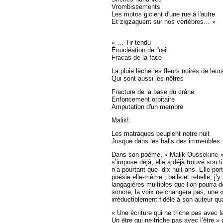
Vrombissements
Les motos giclent d'une rue à l'autre
Et zigzaguent sur nos vertèbres… »
« … Tir tendu
Énucléation de l'œil
Fracas de la face
La pluie lèche les fleurs noires de leur
Qui sont aussi les nôtres
Fracture de la base du crâne
Enfoncement orbitaire
Amputation d'un membre
Malik!
Les matraques peuplent notre nuit
Jusque dans les halls des immeubles
Dans son poème, « Malik Oussekine »,
s’impose déjà, elle a déjà trouvé son ti
n’a pourtant que dix-huit ans. Elle porte
poésie elle-même ; belle et rebelle, j
langagières multiples que l’on pourra dé
sonore, la voix ne changera pas, une 
irréductiblement fidèle à son auteur qu
« Une écriture qui ne triche pas avec la
Un être qui ne triche pas avec l’être » d