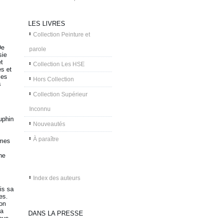
LES LIVRES
Collection Peinture et
De
parole
sie
et
Collection Les HSE
es et
les
Hors Collection
s
Collection Supérieur
Inconnu
uphin
Nouveautés
À paraître
 mes
ne
Index des auteurs
is sa
es.
son
sa
DANS LA PRESSE