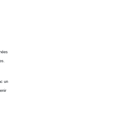
nnées
es.
ac un
enir