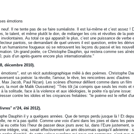
 ses émotions
neuf. Il ne tente pas de se faire surréaliste. Il est lui-même et c’est assez ! 
ées, le talent, et même plutôt le don, de mélanger les cris et révoltes de la poé
involontaires. Au total ce qui apparaît le plus, c’est une puissance de verbe 
 lecteur pantois, se demandant de quel univers il est question, entre les dériv
 et un humanisme fougueux où se retrouvent les leçons du passé et les nouvel
rmation. Un grand poète, ce Christophe Dauphin, qui restera comme ses aîné
 puis d’un après-guerre encore plus internationaliste."
8, décembre 2010).
 émotions", est un récit autobiographique mêlé à des poèmes. Christophe Da
aversent sa poésie: la révolte, l'amour, le rêve, les rencontres avec d'autres
, Max Jacob, Paul Nizan). Les scènes d'horreur défilent comme dans un film
o, la mort de Malik Oussekine): "Très tôt j'ai compris que seuls les mots et
 la solitude, face à la violence et aux idéologies, le poète n'a qu'une issue:
esser contre les idoles et les croyances frelatées: "le poème est le reflet d'u
ivres" n°24, été 2012).
istophe Dauphin il y a quelques années. Que de temps perdu jusque là ! Et depu
ielle, ne m’a pas quitté. Comme une voix d’ami dans les joies et dans les pein
’ai eu cette fois l’heur de passer deux jours avec lui, dans l’Eure justement, 
e intègre, vrai, serait effectivement un ami désormais quoiqu’il advienne : 