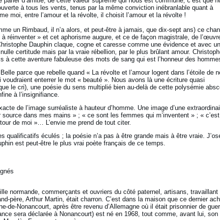
’ose parler d’amitié, de cette valeur suprême qui nous est commune, c’est que 
uverte à tous les vents, tenus par la même conviction inébranlable quant à
 moi, entre l’amour et la révolte, il choisit l’amour et la révolte !
e un Rimbaud, il n’a alors, et peut-être à jamais, que dix-sept ans) ce chan
t à réinventer » et cet aphorisme augure, et ce de façon magistrale, de l’œuvr
Christophe Dauphin claque, cogne et caresse comme une évidence et avec u
 nulle certitude mais par la vraie rébellion, par le plus brûlant amour. Christop
ais à cette aventure fabuleuse des mots de sang qui est l’honneur des homme
. Belle parce que rebelle quand « La révolte et l’amour logent dans l’étoile de 
i voudraient enterrer le mot « beauté ». Nous avons là une écriture quasi
 que le cri), une poésie du sens multiplié bien au-delà de cette polysémie abs
ine à l’insignifiance.
é exacte de l’image surréaliste à hauteur d’homme. Une image d’une extraordinai
ur source dans mes mains » ; « ce sont les femmes qui m’inventent » ; « c’es
r de moi »… L’envie me prend de tout citer.
 qualificatifs éculés ; la poésie n’a pas à être grande mais à être vraie. J’os
phin est peut-être le plus vrai poète français de ce temps.
ignés
lle normande, commerçants et ouvriers du côté paternel, artisans, travaillant 
and-père, Arthur Martin, était charron. C’est dans la maison que ce dernier ach
ne-de-Nonancourt, après être revenu d’Allemagne où il était prisonnier de guer
ance sera déclarée à Nonancourt) est né en 1968, tout comme, avant lui, son