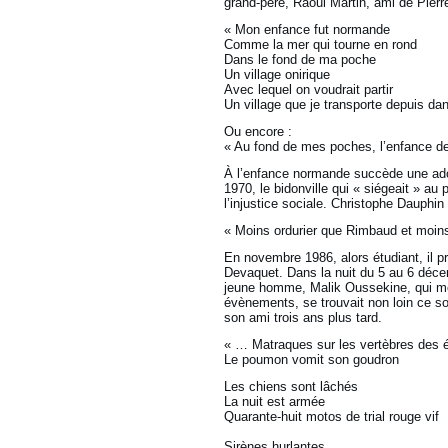
grand-père, Raoul Martin, ami de Pier
« Mon enfance fut normande
Comme la mer qui tourne en rond
Dans le fond de ma poche
Un village onirique
Avec lequel on voudrait partir
Un village que je transporte depuis da
Ou encore :
« Au fond de mes poches, l’enfance dem
À l’enfance normande succède une ado
1970, le bidonville qui « siégeait » au 
l’injustice sociale. Christophe Dauph
« Moins ordurier que Rimbaud et moins 
En novembre 1986, alors étudiant, il pr
Devaquet. Dans la nuit du 5 au 6 déce
jeune homme, Malik Oussekine, qui me
évènements, se trouvait non loin ce soi
son ami trois ans plus tard.
« … Matraques sur les vertèbres des é
Le poumon vomit son goudron
Les chiens sont lâchés
La nuit est armée
Quarante-huit motos de trial rouge vif
Sirènes hurlantes