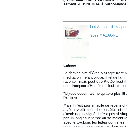
samedi 26 avril 2014, à Saint-Mandé)
Les Amants d'Ithaque
Yves MAZAGRE
Critique
Le dernier livre d'Yves Mazagre n'est p
méditation mélancolique, il relate la fin
raconte - mais peut-être Protée n'est-i
nom trompeur d'Homère... Tout est poss
"Ulysse désormais ne quittera plus Itha
l'histoire.
Mais il n'est pas si facile de revenir 
a vécu, vieilli, mûri de son côté ; et 
d'avoir trop navigué, il n'est pas si s
par un long cauchemar où se mêlent le
avec le Cyclope, les luttes contre les
nous nous situons après les derniers c