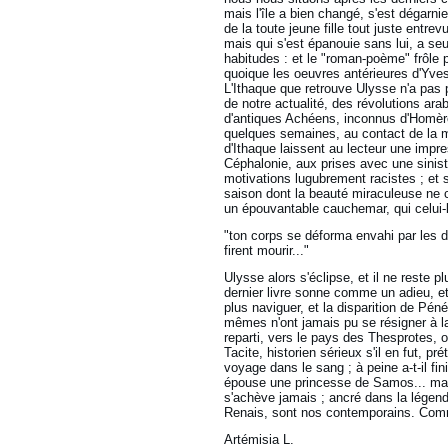
mais l'île a bien changé, s'est dégarni
de la toute jeune fille tout juste entr
mais qui s'est épanouie sans lui, a seu
habitudes : et le "roman-poème" frôle p
quoique les oeuvres antérieures d'Yves
L'Ithaque que retrouve Ulysse n'a pas p
de notre actualité, des révolutions ara
d'antiques Achéens, inconnus d'Homère
quelques semaines, au contact de la mo
d'Ithaque laissent au lecteur une impr
Céphalonie, aux prises avec une sinistr
motivations lugubrement racistes ; et si
saison dont la beauté miraculeuse ne 
un épouvantable cauchemar, qui celui-l
"ton corps se déforma envahi par les d
firent mourir..."
Ulysse alors s'éclipse, et il ne reste 
dernier livre sonne comme un adieu, et s
plus naviguer, et la disparition de Pén
mêmes n'ont jamais pu se résigner à la
reparti, vers le pays des Thesprotes, o
Tacite, historien sérieux s'il en fut, p
voyage dans le sang ; à peine a-t-il fi
épouse une princesse de Samos... mais
s'achève jamais ; ancré dans la légend
Renais, sont nos contemporains. Comm
Artémisia L.