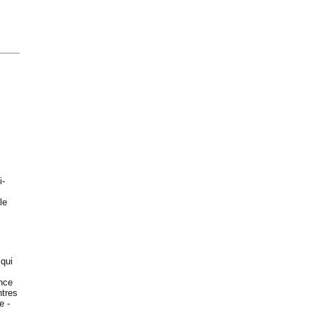
i-
le
 qui
ence
ntres
e -
;