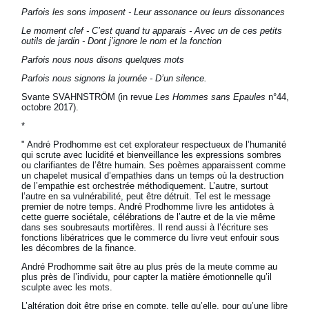
Parfois les sons imposent - Leur assonance ou leurs dissonances
Le moment clef - C’est quand tu apparais - Avec un de ces petits
outils de jardin - Dont j’ignore le nom et la fonction
Parfois nous nous disons quelques mots
Parfois nous signons la journée - D’un silence.
Svante SVAHNSTRÖM (in revue
Les Hommes sans Epaules
n°44,
octobre 2017).
*
" André Prodhomme est cet explorateur respectueux de l’humanité
qui scrute avec lucidité et bienveillance les expressions sombres
ou clarifiantes de l’être humain. Ses poèmes apparaissent comme
un chapelet musical d’empathies dans un temps où la destruction
de l’empathie est orchestrée méthodiquement. L’autre, surtout
l’autre en sa vulnérabilité, peut être détruit. Tel est le message
premier de notre temps. André Prodhomme livre les antidotes à
cette guerre sociétale, célébrations de l’autre et de la vie même
dans ses soubresauts mortifères. Il rend aussi à l’écriture ses
fonctions libératrices que le commerce du livre veut enfouir sous
les décombres de la finance.
André Prodhomme sait être au plus près de la meute comme au
plus près de l’individu, pour capter la matière émotionnelle qu’il
sculpte avec les mots.
L’altération doit être prise en compte, telle qu’elle, pour qu’une libre