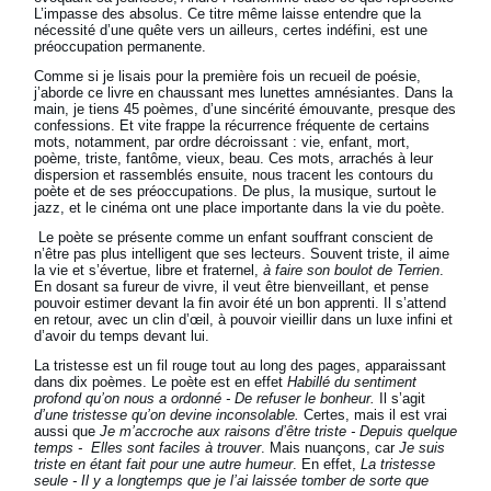
L’impasse des absolus. Ce titre même laisse entendre que la
nécessité d’une quête vers un ailleurs, certes indéfini, est une
préoccupation permanente.
Comme si je lisais pour la première fois un recueil de poésie,
j’aborde ce livre en chaussant mes lunettes amnésiantes. Dans la
main, je tiens 45 poèmes, d’une sincérité émouvante, presque des
confessions. Et vite frappe la récurrence fréquente de certains
mots, notamment, par ordre décroissant : vie, enfant, mort,
poème, triste, fantôme, vieux, beau. Ces mots, arrachés à leur
dispersion et rassemblés ensuite, nous tracent les contours du
poète et de ses préoccupations. De plus, la musique, surtout le
jazz, et le cinéma ont une place importante dans la vie du poète.
Le poète se présente comme un enfant souffrant conscient de
n’être pas plus intelligent que ses lecteurs. Souvent triste, il aime
la vie et s’évertue, libre et fraternel,
à faire son boulot de Terrien
.
En dosant sa fureur de vivre, il veut être bienveillant, et pense
pouvoir estimer devant la fin avoir été un bon apprenti. Il s’attend
en retour, avec un clin d’œil, à pouvoir vieillir dans un luxe infini et
d’avoir du temps devant lui.
La tristesse est un fil rouge tout au long des pages, apparaissant
dans dix poèmes. Le poète est en effet
Habillé du sentiment
profond qu’on nous a ordonné - De refuser le bonheur.
Il s’agit
d’une tristesse qu’on devine inconsolable.
Certes, mais il est vrai
aussi que
Je m’accroche aux raisons d’être triste - Depuis quelque
temps - Elles sont faciles à trouver
. Mais nuançons, car
Je suis
triste en étant fait pour une autre humeur
. En effet,
La tristesse
seule - Il y a longtemps que je l’ai laissée tomber de sorte que