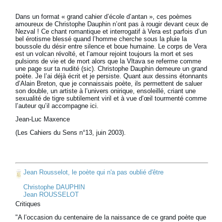
Dans un format « grand cahier d’école d’antan », ces poèmes
amoureux de Christophe Dauphin n’ont pas à rougir devant ceux de
Nezval ! Ce chant romantique et interrogatif à Vera est parfois d’un
bel érotisme blessé quand l’homme cherche sous la pluie la
boussole du désir entre silence et boue humaine. Le corps de Vera
est un volcan révolté, et l’amour rejoint toujours la mort et ses
pulsions de vie et de mort alors que la Vltava se referme comme
une page sur ta nudité (sic). Christophe Dauphin demeure un grand
poète. Je l’ai déjà écrit et je persiste. Quant aux dessins étonnants
d’Alain Breton, que je connaissais poète, ils permettent de saluer
son double, un artiste à l’univers onirique, ensoleillé, criant une
sexualité de tigre subtilement viril et à vue d’œil tourmenté comme
l’auteur qu’il accompagne ici.
Jean-Luc Maxence
(Les Cahiers du Sens n°13, juin 2003).
Jean Rousselot, le poète qui n'a pas oublié d'être
Christophe DAUPHIN
Jean ROUSSELOT
Critiques
"A l’occasion du centenaire de la naissance de ce grand poète que