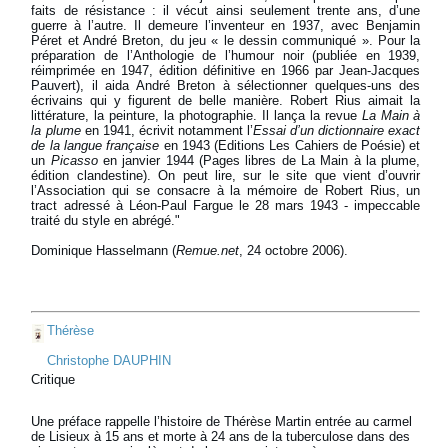
faits de résistance : il vécut ainsi seulement trente ans, d’une
guerre à l’autre. Il demeure l’inventeur en 1937, avec Benjamin
Péret et André Breton, du jeu « le dessin communiqué ». Pour la
préparation de l’Anthologie de l’humour noir (publiée en 1939,
réimprimée en 1947, édition définitive en 1966 par Jean-Jacques
Pauvert), il aida André Breton à sélectionner quelques-uns des
écrivains qui y figurent de belle manière. Robert Rius aimait la
littérature, la peinture, la photographie. Il lança la revue
La Main à
la plume
en 1941, écrivit notamment l’
Essai d’un dictionnaire exact
de la langue française
en 1943 (Editions Les Cahiers de Poésie) et
un
Picasso
en janvier 1944 (Pages libres de La Main à la plume,
édition clandestine). On peut lire, sur le site que vient d’ouvrir
l’Association qui se consacre à la mémoire de Robert Rius, un
tract adressé à Léon-Paul Fargue le 28 mars 1943 - impeccable
traité du style en abrégé."
Dominique Hasselmann (
Remue.net
, 24 octobre 2006).
Thérèse
Christophe DAUPHIN
Critique
Une préface rappelle l’histoire de Thérèse Martin entrée au carmel
de Lisieux à 15 ans et morte à 24 ans de la tuberculose dans des