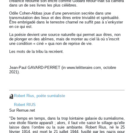
créatrice retourne son encre comme Godard retour¬nait sa caméra
dans un de ses livres les plus célèbres.
Odile Cohen-Abbas joue d’une perversion secrète dans une
transmutation des lieux et des êtres entre trivialité et spiritualité.
Être embrigadé dans le terrestre charnel ne suffit pas à s’enkyster
en ce qui est.
La poésie devient une source naturelle qui permet aux êtres, non
de plonger en des abîmes, mais de monter au ciel là où s’inscrit
une condition « ciné » qua non de reprise de vie.
Les mots de la tribu la recréent.
Jean-Paul GAVARD-PERRET (in www.lelitteraire.com, octobre
2021).
Robert Rius, poète surréaliste
Robert RIUS
Sur Remue.net
"De temps en temps, dans la trop lointaine galaxie du surréalisme,
une étoile filante apparaît ; alors, il faut vite saisir le sillage qu’elle
laisse dans l’ombre ou la suie ambiante. Robert Rius, né le 25
février 1914, est mort le 21 juillet 1944, fusillé par les nazis pour