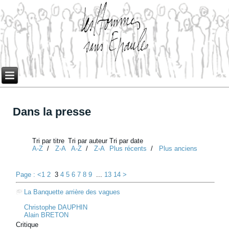
Dans la presse
Tri par titre
Tri par auteur
Tri par date
A-Z
/
Z-A
A-Z
/
Z-A
Plus récents
/
Plus anciens
Page : <
1
2
3
4
5
6
7
8
9
...
13
14
>
La Banquette arrière des vagues
Christophe DAUPHIN
Alain BRETON
Critique