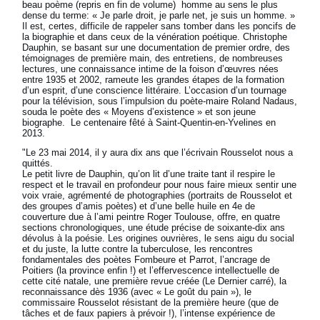
beau poème (repris en fin de volume) homme au sens le plus
dense du terme: « Je parle droit, je parle net, je suis un homme. »
Il est, certes, difficile de rappeler sans tomber dans les poncifs de
la biographie et dans ceux de la vénération poétique. Christophe
Dauphin, se basant sur une documentation de premier ordre, des
témoignages de première main, des entretiens, de nombreuses
lectures, une connaissance intime de la foison d’œuvres nées
entre 1935 et 2002, rameute les grandes étapes de la formation
d’un esprit, d’une conscience littéraire. L’occasion d’un tournage
pour la télévision, sous l’impulsion du poète-maire Roland Nadaus,
souda le poète des « Moyens d’existence » et son jeune
biographe. Le centenaire fêté à Saint-Quentin-en-Yvelines en
2013.
"Le 23 mai 2014, il y aura dix ans que l’écrivain Rousselot nous a
quittés.
Le petit livre de Dauphin, qu’on lit d’une traite tant il respire le
respect et le travail en profondeur pour nous faire mieux sentir une
voix vraie, agrémenté de photographies (portraits de Rousselot et
des groupes d’amis poètes) et d’une belle huile en 4e de
couverture due à l’ami peintre Roger Toulouse, offre, en quatre
sections chronologiques, une étude précise de soixante-dix ans
dévolus à la poésie. Les origines ouvrières, le sens aigu du social
et du juste, la lutte contre la tuberculose, les rencontres
fondamentales des poètes Fombeure et Parrot, l’ancrage de
Poitiers (la province enfin !) et l’effervescence intellectuelle de
cette cité natale, une première revue créée (Le Dernier carré), la
reconnaissance dès 1936 (avec « Le goût du pain »), le
commissaire Rousselot résistant de la première heure (que de
tâches et de faux papiers à prévoir !), l’intense expérience de