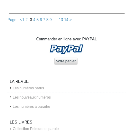
Page : <
1
2
3
4
5
6
7
8
9
...
13
14
>
Commander en ligne avec PAYPAL
LA REVUE
Les numéros parus
Les nouveaux numéros
Les numéros à paraître
LES LIVRES
Collection Peinture et parole