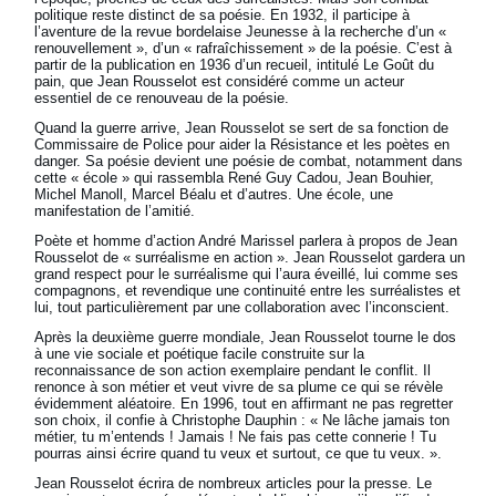
politique reste distinct de sa poésie. En 1932, il participe à
l’aventure de la revue bordelaise Jeunesse à la recherche d’un «
renouvellement », d’un « rafraîchissement » de la poésie. C’est à
partir de la publication en 1936 d’un recueil, intitulé Le Goût du
pain, que Jean Rousselot est considéré comme un acteur
essentiel de ce renouveau de la poésie.
Quand la guerre arrive, Jean Rousselot se sert de sa fonction de
Commissaire de Police pour aider la Résistance et les poètes en
danger. Sa poésie devient une poésie de combat, notamment dans
cette « école » qui rassembla René Guy Cadou, Jean Bouhier,
Michel Manoll, Marcel Béalu et d’autres. Une école, une
manifestation de l’amitié.
Poète et homme d’action André Marissel parlera à propos de Jean
Rousselot de « surréalisme en action ». Jean Rousselot gardera un
grand respect pour le surréalisme qui l’aura éveillé, lui comme ses
compagnons, et revendique une continuité entre les surréalistes et
lui, tout particulièrement par une collaboration avec l’inconscient.
Après la deuxième guerre mondiale, Jean Rousselot tourne le dos
à une vie sociale et poétique facile construite sur la
reconnaissance de son action exemplaire pendant le conflit. Il
renonce à son métier et veut vivre de sa plume ce qui se révèle
évidemment aléatoire. En 1996, tout en affirmant ne pas regretter
son choix, il confie à Christophe Dauphin : « Ne lâche jamais ton
métier, tu m’entends ! Jamais ! Ne fais pas cette connerie ! Tu
pourras ainsi écrire quand tu veux et surtout, ce que tu veux. ».
Jean Rousselot écrira de nombreux articles pour la presse. Le