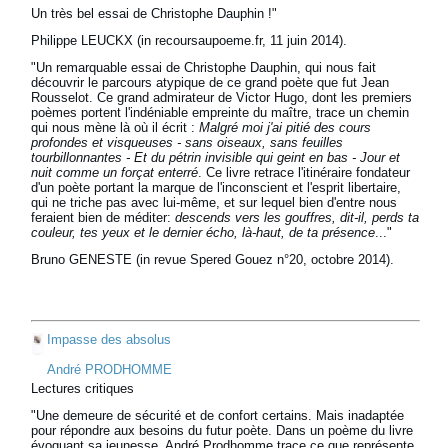
Un très bel essai de Christophe Dauphin !"
Philippe LEUCKX (in recoursaupoeme.fr, 11 juin 2014).
"Un remarquable essai de Christophe Dauphin, qui nous fait
découvrir le parcours atypique de ce grand poète que fut Jean
Rousselot. Ce grand admirateur de Victor Hugo, dont les premiers
poèmes portent l'indéniable empreinte du maître, trace un chemin
qui nous mène là où il écrit :
Malgré moi j'ai pitié des cours
profondes et visqueuses - sans oiseaux, sans feuilles
tourbillonnantes - Et du pétrin invisible qui geint en bas - Jour et
nuit comme un forçat enterré
. Ce livre retrace l'itinéraire fondateur
d'un poète portant la marque de l'inconscient et l'esprit libertaire,
qui ne triche pas avec lui-même, et sur lequel bien d'entre nous
feraient bien de méditer:
descends vers les gouffres, dit-il, perds ta
couleur, tes yeux et le dernier écho, là-haut, de ta présence
..."
Bruno GENESTE (in revue Spered Gouez n°20, octobre 2014).
Impasse des absolus
André PRODHOMME
Lectures critiques
"Une demeure de sécurité et de confort certains. Mais inadaptée
pour répondre aux besoins du futur poète. Dans un poème du livre
évoquant sa jeunesse, André Prodhomme trace ce que représente