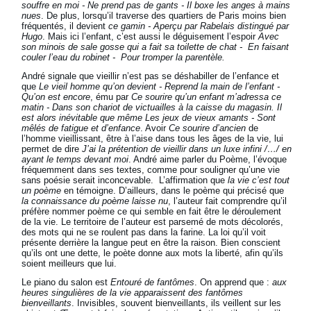
souffre en moi - Ne prend pas de gants - Il boxe les anges à mains
nues
. De plus, lorsqu’il traverse des quartiers de Paris moins bien
fréquentés, il devient
ce gamin - Aperçu par Rabelais distingué par
Hugo
. Mais ici l’enfant, c’est aussi le déguisement l’espoir
Avec
son minois de sale gosse qui a fait sa toilette de chat - En faisant
couler l’eau du robinet - Pour tromper la parentèle.
André signale que vieillir n’est pas se déshabiller de l’enfance et
que
Le vieil homme qu’on devient - Reprend la main de l’enfant -
Qu’on est encore
, ému par
Ce sourire qu’un enfant m’adressa ce
matin - Dans son chariot de victuailles à la caisse du magasin. Il
est alors inévitable que même Les jeux de vieux amants - Sont
mêlés de fatigue et d’enfance
. Avoir
Ce sourire d’ancien
de
l’homme vieillissant, être à l’aise dans tous les âges de la vie, lui
permet de dire
J’ai la prétention de vieillir dans un luxe infini /…/ en
ayant le temps devant moi
. André aime parler du Poème, l’évoque
fréquemment dans ses textes, comme pour souligner qu’une vie
sans poésie serait inconcevable. L’affirmation que
la vie c’est tout
un poème
en témoigne. D’ailleurs, dans le poème qui précisé que
la connaissance du poème laisse nu
, l’auteur fait comprendre qu’il
préfère nommer poème ce qui semble en fait être le déroulement
de la vie. Le territoire de l’auteur est parsemé de mots décolorés,
des mots qui ne se roulent pas dans la farine. La loi qu’il voit
présente derrière la langue peut en être la raison. Bien conscient
qu’ils ont une dette, le poète donne aux mots la liberté, afin qu’ils
soient meilleurs que lui.
Le piano du salon est
Entouré de fantômes
. On apprend que :
aux
heures singulières de la vie apparaissent des fantômes
bienveillants
. Invisibles, souvent bienveillants, ils veillent sur les