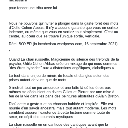
nécessaire
pour fonder une tribu avec lui.
Nous ne pouvons qu’inviter à plonger dans la gaste forêt des mots
d’Odile Cohen-Abbas. Il n’y a aucune garantie que vous en sortiez
indemne, ou même que vous en sortiez tout simplement. C’est au
centre, au cœur que se trouve l’unique sortie, verticale.
Rémi BOYER (in incoherism.wordpress.com, 16 septembre 2021).
*
Quand La chair ruisselle. Magicienne du silence des tréfonds de la
psyché, Odile Cohen-Abbas crée un mixage de qui nous sommes :
“des êtres hybrides” aux « distorsions angéliques, diaboliques ».
Le tout dans un jeu de miroir, de focale et d’angles selon des
prises autant de vues que de mots.
S’instruit tout un jeu amoureux et une lutte là où les êtres eux-
mêmes se dédoublent en divers Gilles et Pierrot par une mise à
feu de la vie dans les pans des peintures abstraites d’Alain Breton.
D’où cette « geste » et sa chanson habitée et inspirée. Elle est
nourrie d’un savoir ancestral mais tout autant moderne. Les mots
semblent assurer l’existence à cette histoire somme toute de
sexe, en dépit des courants mystiques.
La chair ruisselle en un cantique des cantiques avant que la