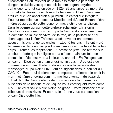
circonstances qui relèvent de la non-assistance à personne en
danger. Le diable veut que ce soit le dernier grand mythe
catholique. Elle fut canonisée en 1925, 28 ans après sa mort. Sa
mort, elle la désirait pour devenir la fiancée du Christ. Son père
était ce que l’on appellerait aujourd’hui un catholique intégriste.
L’auteur rappelle que le docteur Mabille, ami d’André Breton, s’était
intéressé au cas de cette jeune femme, victime de la religion.
Dans le poème qui suit cette préface éclairante, Christophe
Dauphin va invoquer tous ceux que la Normandie a inspirés dans
le domaine de la joie de vivre, de la fête, de la paillardise et du
libertinage pour libérer Thérèse, la désenvouter en somme. Il
accuse : Ils ont rongé tes ongles – Etouffé tes cris – Ils ont muré
ta démence dans un cierge – Broyé l’amour comme le sable de ton
corps – Toutes les respirations – Comme on jette une femme sur
un obus. L’idée que la religion est la clé des malheurs fait son
chemin ici : Dieu est mort à Lisieux au carmel – En Pologne dans
un camp – Dieu est un charnier qui ne finit pas – Dieu est vide
comme une armoire d’hôtel. Cela entre dans la panoplie des
mensonges du pouvoir : Eux – qui se signent dans le bénitier du
CAC 40 – Eux – qui derrière leurs comptoirs – célèbrent le profit la
mort – et l’âme chewing-gum – la meilleure vente – du bazar de
l’Hôtel de Ville. Non contents de vous réduire à la misère ces
puissants de la banque et de l’église vous confisquent votre corps.
D’où : Je vous salue Marie pleine de grâce – Votre pistache est le
bilboquet de nos rêves. Et ce refrain : Je ne veux pas que l’on
encarmélise cette fille.
Alain Wexler (Verso n°132, mars 2008).