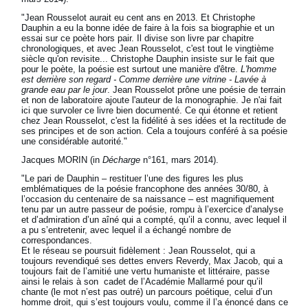
"Jean Rousselot aurait eu cent ans en 2013. Et Christophe
Dauphin a eu la bonne idée de faire à la fois sa biographie et un
essai sur ce poète hors pair. Il divise son livre par chapitre
chronologiques, et avec Jean Rousselot, c'est tout le vingtième
siècle qu'on revisite... Christophe Dauphin insiste sur le fait que
pour le poète, la poésie est surtout une manière d'être.
L'homme
est derrière son regard - Comme derrière une vitrine - Lavée à
grande eau par le jour
. Jean Rousselot prône une poésie de terrain
et non de laboratoire ajoute l'auteur de la monographie. Je n'ai fait
ici que survoler ce livre bien documenté. Ce qui étonne et retient
chez Jean Rousselot, c'est la fidélité à ses idées et la rectitude de
ses principes et de son action. Cela a toujours conféré à sa poésie
une considérable autorité."
Jacques MORIN (in
Décharge
n°161, mars 2014).
"Le pari de Dauphin – restituer l’une des figures les plus
emblématiques de la poésie francophone des années 30/80, à
l’occasion du centenaire de sa naissance – est magnifiquement
tenu par un autre passeur de poésie, rompu à l’exercice d’analyse
et d’admiration d’un aîné qui a compté, qu’il a connu, avec lequel il
a pu s’entretenir, avec lequel il a échangé nombre de
correspondances.
Et le réseau se poursuit fidèlement : Jean Rousselot, qui a
toujours revendiqué ses dettes envers Reverdy, Max Jacob, qui a
toujours fait de l’amitié une vertu humaniste et littéraire, passe
ainsi le relais à son cadet de l’Académie Mallarmé pour qu’il
chante (le mot n’est pas outré) un parcours poétique, celui d’un
homme droit, qui s’est toujours voulu, comme il l’a énoncé dans ce