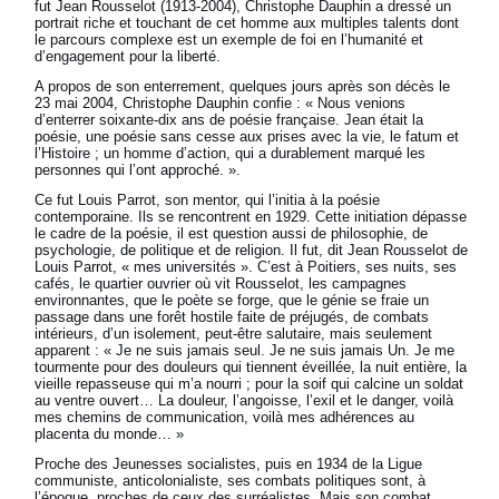
fut Jean Rousselot (1913-2004), Christophe Dauphin a dressé un
portrait riche et touchant de cet homme aux multiples talents dont
le parcours complexe est un exemple de foi en l’humanité et
d’engagement pour la liberté.
A propos de son enterrement, quelques jours après son décès le
23 mai 2004, Christophe Dauphin confie : « Nous venions
d’enterrer soixante-dix ans de poésie française. Jean était la
poésie, une poésie sans cesse aux prises avec la vie, le fatum et
l’Histoire ; un homme d’action, qui a durablement marqué les
personnes qui l’ont approché. ».
Ce fut Louis Parrot, son mentor, qui l’initia à la poésie
contemporaine. Ils se rencontrent en 1929. Cette initiation dépasse
le cadre de la poésie, il est question aussi de philosophie, de
psychologie, de politique et de religion. Il fut, dit Jean Rousselot de
Louis Parrot, « mes universités ». C’est à Poitiers, ses nuits, ses
cafés, le quartier ouvrier où vit Rousselot, les campagnes
environnantes, que le poète se forge, que le génie se fraie un
passage dans une forêt hostile faite de préjugés, de combats
intérieurs, d’un isolement, peut-être salutaire, mais seulement
apparent : « Je ne suis jamais seul. Je ne suis jamais Un. Je me
tourmente pour des douleurs qui tiennent éveillée, la nuit entière, la
vieille repasseuse qui m’a nourri ; pour la soif qui calcine un soldat
au ventre ouvert… La douleur, l’angoisse, l’exil et le danger, voilà
mes chemins de communication, voilà mes adhérences au
placenta du monde… »
Proche des Jeunesses socialistes, puis en 1934 de la Ligue
communiste, anticolonialiste, ses combats politiques sont, à
l’époque, proches de ceux des surréalistes. Mais son combat