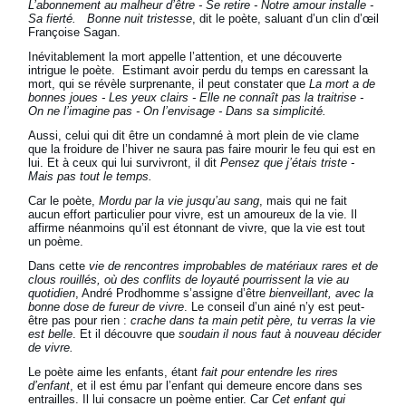
L’abonnement au malheur d’être - Se retire - Notre amour installe -
Sa fierté. Bonne nuit tristesse
, dit le poète, saluant d’un clin d’œil
Françoise Sagan.
Inévitablement la mort appelle l’attention, et une découverte
intrigue le poète. Estimant avoir perdu du temps en caressant la
mort, qui se révèle surprenante, il peut constater que
La mort a de
bonnes joues - Les yeux clairs - Elle ne connaît pas la traitrise -
On ne l’imagine pas - On l’envisage - Dans sa simplicité.
Aussi, celui qui dit être un condamné à mort plein de vie clame
que la froidure de l’hiver ne saura pas faire mourir le feu qui est en
lui. Et à ceux qui lui survivront, il dit
Pensez que j’étais triste -
Mais pas tout le temps.
Car le poète,
Mordu par la vie jusqu’au sang
, mais qui ne fait
aucun effort particulier pour vivre, est un amoureux de la vie. Il
affirme néanmoins qu’il est étonnant de vivre, que la vie est tout
un poème.
Dans cette
vie de rencontres improbables de matériaux rares et de
clous rouillés, où des conflits de loyauté pourrissent la vie au
quotidien
, André Prodhomme s’assigne d’être
bienveillant, avec la
bonne dose de fureur de vivre
. Le conseil d’un ainé n’y est peut-
être pas pour rien :
crache dans ta main petit père, tu verras la vie
est belle
. Et il découvre que
soudain il nous faut à nouveau décider
de vivre.
Le poète aime les enfants, étant
fait pour entendre les rires
d’enfant
, et il est ému par l’enfant qui demeure encore dans ses
entrailles. Il lui consacre un poème entier. Car
Cet enfant qui