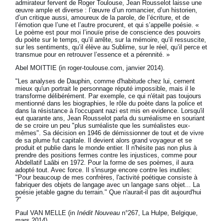
admirateur fervent de Roger Toulouse, Jean Rousselot laisse une
œuvre ample et diverse : l’œuvre d’un romancier, d’un historien,
d’un critique aussi, amoureux de la parole, de l’écriture, et de
l’émotion que l’une et l’autre procurent, et qui s’appelle poésie. «
Le poème est pour moi l’inouïe prise de conscience des pouvoirs
du poète sur le temps, qu’il arrête, sur la mémoire, qu’il ressuscite,
sur les sentiments, qu’il élève au Sublime, sur le réel, qu’il perce et
transmue pour en retrouver l’essence et a pérennité. »
Abel MOITTIE (in roger-toulouse.com, janvier 2014).
"Les analyses de Dauphin, comme d'habitude chez lui, cernent
mieux qu'un portrait le personnage réputé impossible, mais il le
transforme délibérément. Par exemple, ce qui n'était pas toujours
mentionné dans les biographies, le rôle du poète dans la police et
dans la résistance à l'occupant nazi est mis en evidence. Lorsqu'il
eut quarante ans, Jean Rousselot parla du surréalisme en souriant
de se croire un peu "plus surréaliste que les surréalistes eux-
mêmes". Sa décision en 1946 de démissionner de tout et de vivre
de sa plume fut capitale. Il devient alors grand voyageur et se
produit et publie dans le monde entier. Il n'hésite pas non plus à
prendre des positions fermes contre les injustices, comme pour
Abdellatif Laâbi en 1972. Pour la forme de ses poèmes, il aura
adopté tout. Avec force. Il s'insurge encore contre les inutiles:
"Pour beaucoup de mes confrères, l'activité poétique consiste à
fabriquer des objets de langage avec un langage sans objet... La
poésie jetable gagne du terrain." Que n'aurait-il pas dit aujourd'hui
?"
Paul VAN MELLE (in
Inédit Nouveau
n°267, La Hulpe, Belgique,
mars 2014).