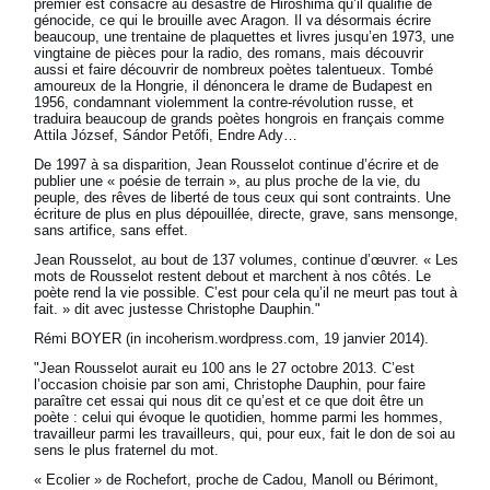
premier est consacré au désastre de Hiroshima qu’il qualifie de
génocide, ce qui le brouille avec Aragon. Il va désormais écrire
beaucoup, une trentaine de plaquettes et livres jusqu’en 1973, une
vingtaine de pièces pour la radio, des romans, mais découvrir
aussi et faire découvrir de nombreux poètes talentueux. Tombé
amoureux de la Hongrie, il dénoncera le drame de Budapest en
1956, condamnant violemment la contre-révolution russe, et
traduira beaucoup de grands poètes hongrois en français comme
Attila József, Sándor Petőfi, Endre Ady…
De 1997 à sa disparition, Jean Rousselot continue d’écrire et de
publier une « poésie de terrain », au plus proche de la vie, du
peuple, des rêves de liberté de tous ceux qui sont contraints. Une
écriture de plus en plus dépouillée, directe, grave, sans mensonge,
sans artifice, sans effet.
Jean Rousselot, au bout de 137 volumes, continue d’œuvrer. « Les
mots de Rousselot restent debout et marchent à nos côtés. Le
poète rend la vie possible. C’est pour cela qu’il ne meurt pas tout à
fait. » dit avec justesse Christophe Dauphin."
Rémi BOYER (in incoherism.wordpress.com, 19 janvier 2014).
"Jean Rousselot aurait eu 100 ans le 27 octobre 2013. C’est
l’occasion choisie par son ami, Christophe Dauphin, pour faire
paraître cet essai qui nous dit ce qu’est et ce que doit être un
poète : celui qui évoque le quotidien, homme parmi les hommes,
travailleur parmi les travailleurs, qui, pour eux, fait le don de soi au
sens le plus fraternel du mot.
« Ecolier » de Rochefort, proche de Cadou, Manoll ou Bérimont,