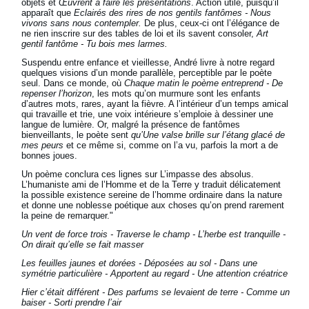
objets et
Œuvrent à faire les présentations
. Action utile, puisqu’il
apparaît que
Eclairés des rires de nos gentils fantômes - Nous
vivons sans nous contempler.
De plus, ceux-ci ont l’élégance de
ne rien inscrire sur des tables de loi et ils savent consoler,
Art
gentil fantôme - Tu bois mes larmes.
Suspendu entre enfance et vieillesse, André livre à notre regard
quelques visions d’un monde parallèle, perceptible par le poète
seul. Dans ce monde, où
Chaque matin le poème entreprend - De
repenser l’horizon
, les mots qu’on murmure sont les enfants
d’autres mots, rares, ayant la fièvre. A l’intérieur d’un temps amical
qui travaille et trie, une voix intérieure s’emploie à dessiner une
langue de lumière. Or, malgré la présence de fantômes
bienveillants, le poète sent
qu’Une valse brille sur l’étang glacé de
mes peurs
et ce même si, comme on l’a vu, parfois la mort a de
bonnes joues.
Un poème conclura ces lignes sur L’impasse des absolus.
L’humaniste ami de l’Homme et de la Terre y traduit délicatement
la possible existence sereine de l’homme ordinaire dans la nature
et donne une noblesse poétique aux choses qu’on prend rarement
la peine de remarquer."
Un vent de force trois - Traverse le champ - L’herbe est tranquille -
On dirait qu’elle se fait masser
Les feuilles jaunes et dorées - Déposées au sol - Dans une
symétrie particulière - Apportent au regard - Une attention créatrice
Hier c’était différent - Des parfums se levaient de terre - Comme un
baiser - Sorti prendre l’air