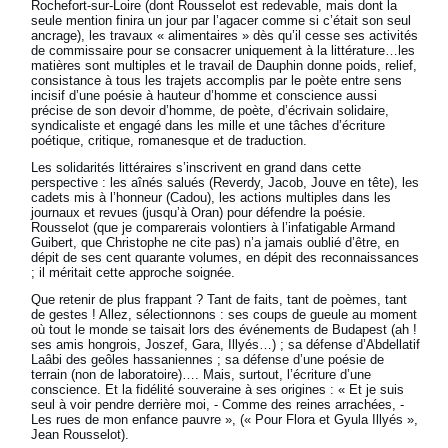
Rochefort-sur-Loire (dont Rousselot est redevable, mais dont la
seule mention finira un jour par l’agacer comme si c’était son seul
ancrage), les travaux « alimentaires » dès qu’il cesse ses activités
de commissaire pour se consacrer uniquement à la littérature…les
matières sont multiples et le travail de Dauphin donne poids, relief,
consistance à tous les trajets accomplis par le poète entre sens
incisif d’une poésie à hauteur d’homme et conscience aussi
précise de son devoir d’homme, de poète, d’écrivain solidaire,
syndicaliste et engagé dans les mille et une tâches d’écriture
poétique, critique, romanesque et de traduction.
Les solidarités littéraires s’inscrivent en grand dans cette
perspective : les aînés salués (Reverdy, Jacob, Jouve en tête), les
cadets mis à l’honneur (Cadou), les actions multiples dans les
journaux et revues (jusqu’à Oran) pour défendre la poésie.
Rousselot (que je comparerais volontiers à l’infatigable Armand
Guibert, que Christophe ne cite pas) n’a jamais oublié d’être, en
dépit de ses cent quarante volumes, en dépit des reconnaissances
; il méritait cette approche soignée.
Que retenir de plus frappant ? Tant de faits, tant de poèmes, tant
de gestes ! Allez, sélectionnons : ses coups de gueule au moment
où tout le monde se taisait lors des événements de Budapest (ah !
ses amis hongrois, Joszef, Gara, Illyés…) ; sa défense d’Abdellatif
Laâbi des geôles hassaniennes ; sa défense d’une poésie de
terrain (non de laboratoire)…. Mais, surtout, l’écriture d’une
conscience. Et la fidélité souveraine à ses origines : « Et je suis
seul à voir pendre derrière moi, - Comme des reines arrachées, -
Les rues de mon enfance pauvre », (« Pour Flora et Gyula Illyés »,
Jean Rousselot).